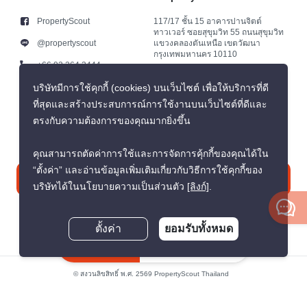
PropertyScout
117/17 ชั้น 15 อาคารปานจิตต์
ทาวเวอร์ ซอยสุขุมวิท 55 ถนนสุขุมวิท
@propertyscout
แขวงคลองตันเหนือ เขตวัฒนา
กรุงเทพมหานคร 10110
+66 92 264 3444
+66 92 264 3444
บริษัทมีการใช้คุกกี้ (cookies) บนเว็บไซต์ เพื่อให้บริการที่ดี
ที่สุดและสร้างประสบการณ์การใช้งานบนเว็บไซต์ที่ดีและ
contact@propertyscout.co.th
ตรงกับความต้องการของคุณมากยิ่งขึ้น
คุณสามารถตัดค่าการใช้และการจัดการคุ้กกี้ของคุณได้ใน
“ตั้งค่า” และอ่านข้อมูลเพิ่มเติมเกี่ยวกับวิธีการใช้คุกกี้ของ
ติดต่อเรา
บริษัทได้ในนโยบายความเป็นส่วนตัว
[ลิงก์]
.
ตั้งค่า
ยอมรับทั้งหมด
สอบถามตอนนี้
© สงวนลิขสิทธิ์ พ.ศ. 2569 PropertyScout Thailand
นโยบายความเป็นส่วนตัว
ข้อตกลงและเงื่อนไข