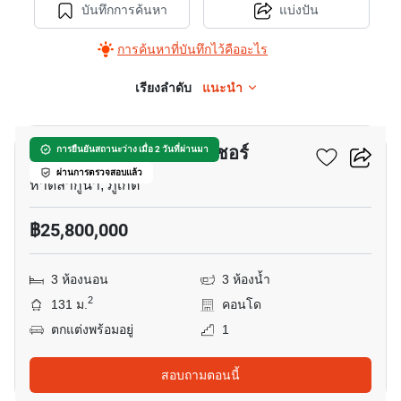
บันทึกการค้นหา
แบ่งปัน
การค้นหาที่บันทึกไว้คืออะไร
เรียงลำดับ
แนะนำ
7
ลากูน่า บีช เรสซิเดนซ์ ซีชอร์
การยืนยันสถานะว่าง เมื่อ 2 วันที่ผ่านมา
ผ่านการตรวจสอบแล้ว
หาดลากูน่า, ภูเก็ต
฿25,800,000
3 ห้องนอน
3 ห้องน้ำ
2
131 ม.
คอนโด
ตกแต่งพร้อมอยู่
1
สอบถามตอนนี้