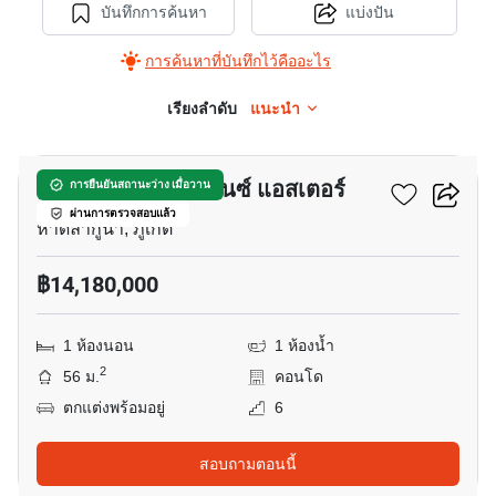
บันทึกการค้นหา
แบ่งปัน
การค้นหาที่บันทึกไว้คืออะไร
เรียงลำดับ
แนะนำ
13
ลากูน่า เลค เรสซิเดนซ์ แอสเตอร์
การยืนยันสถานะว่าง เมื่อวาน
ผ่านการตรวจสอบแล้ว
หาดลากูน่า, ภูเก็ต
฿14,180,000
1 ห้องนอน
1 ห้องน้ำ
2
56 ม.
คอนโด
ตกแต่งพร้อมอยู่
6
สอบถามตอนนี้