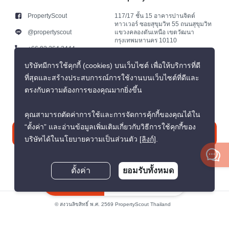
PropertyScout
117/17 ชั้น 15 อาคารปานจิตต์
ทาวเวอร์ ซอยสุขุมวิท 55 ถนนสุขุมวิท
@propertyscout
แขวงคลองตันเหนือ เขตวัฒนา
กรุงเทพมหานคร 10110
+66 92 264 3444
+66 92 264 3444
บริษัทมีการใช้คุกกี้ (cookies) บนเว็บไซต์ เพื่อให้บริการที่ดี
ที่สุดและสร้างประสบการณ์การใช้งานบนเว็บไซต์ที่ดีและ
contact@propertyscout.co.th
ตรงกับความต้องการของคุณมากยิ่งขึ้น
คุณสามารถตัดค่าการใช้และการจัดการคุ้กกี้ของคุณได้ใน
“ตั้งค่า” และอ่านข้อมูลเพิ่มเติมเกี่ยวกับวิธีการใช้คุกกี้ของ
ติดต่อเรา
บริษัทได้ในนโยบายความเป็นส่วนตัว
[ลิงก์]
.
ตั้งค่า
ยอมรับทั้งหมด
สอบถามตอนนี้
© สงวนลิขสิทธิ์ พ.ศ. 2569 PropertyScout Thailand
นโยบายความเป็นส่วนตัว
ข้อตกลงและเงื่อนไข