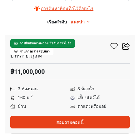
การค้นหาที่บันทึกไว้คืออะไร
เรียงลำดับ
แนะนำ
10
ซันปาล์ม วิลเลจ
การยืนยันสถานะว่าง เมื่อสัปดาห์ที่แล้ว
ผ่านการตรวจสอบแล้ว
ป่าหล่าย, ภูเก็ต
฿11,000,000
3 ห้องนอน
3 ห้องน้ำ
2
160 ม.
เลี้ยงสัตว์ได้
บ้าน
ตกแต่งพร้อมอยู่
สอบถามตอนนี้