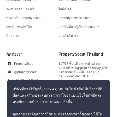
เช่า/ซื้อกับเรา ดีอย่างไร
ข้อแนะนำเกี่ยวกับอสังหาฯ
ลงประกาศกับเรา ฟรี
ไลฟ์สไตล์
ทำงานกับ PropertyScout
Property Service Guide
การจัดการทรัพย์สิน
คำศัพท์ที่ควรรู้เกี่ยวกับอสังหาฯ
ติดต่อเรา
แผนผังเว็บไซต์
ติดต่อเรา
PropertyScout Thailand
PropertyScout
117/17 ชั้น 15 อาคารปานจิตต์
ทาวเวอร์ ซอยสุขุมวิท 55 ถนนสุขุมวิท
@propertyscout
แขวงคลองตันเหนือ เขตวัฒนา
กรุงเทพมหานคร 10110
+66 92 264 3444
+66 92 264 3444
บริษัทมีการใช้คุกกี้ (cookies) บนเว็บไซต์ เพื่อให้บริการที่ดี
ที่สุดและสร้างประสบการณ์การใช้งานบนเว็บไซต์ที่ดีและ
contact@propertyscout.co.th
ตรงกับความต้องการของคุณมากยิ่งขึ้น
คุณสามารถตัดค่าการใช้และการจัดการคุ้กกี้ของคุณได้ใน