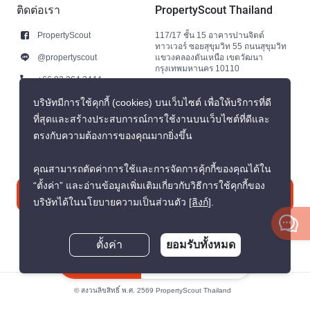
ติดต่อเรา
PropertyScout Thailand
PropertyScout
117/17 ชั้น 15 อาคารปานจิตต์
ทาวเวอร์ ซอยสุขุมวิท 55 ถนนสุขุมวิท
@propertyscout
แขวงคลองตันเหนือ เขตวัฒนา
กรุงเทพมหานคร 10110
+66 92 264 3444
+66 92 264 3444
บริษัทมีการใช้คุกกี้ (cookies) บนเว็บไซต์ เพื่อให้บริการที่ดี
ที่สุดและสร้างประสบการณ์การใช้งานบนเว็บไซต์ที่ดีและ
contact@propertyscout.co.th
ตรงกับความต้องการของคุณมากยิ่งขึ้น
คุณสามารถตัดค่าการใช้และการจัดการคุ้กกี้ของคุณได้ใน
“ตั้งค่า” และอ่านข้อมูลเพิ่มเติมเกี่ยวกับวิธีการใช้คุกกี้ของ
ติดต่อเรา
บริษัทได้ในนโยบายความเป็นส่วนตัว
[ลิงก์]
.
ตั้งค่า
ยอมรับทั้งหมด
สอบถามตอนนี้
© สงวนลิขสิทธิ์ พ.ศ. 2569 PropertyScout Thailand
นโยบายความเป็นส่วนตัว
ข้อตกลงและเงื่อนไข