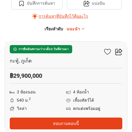
บันทึกการค้นหา
แบ่งปัน
การค้นหาที่บันทึกไว้คืออะไร
เรียงลำดับ
แนะนำ
20
บ้านสวนล็อคปาล์ม
การยืนยันสถานะว่าง เมื่อ 6 วันที่ผ่านมา
กะทู้, ภูเก็ต
฿29,900,000
3 ห้องนอน
4 ห้องน้ำ
2
540 ม.
เลี้ยงสัตว์ได้
วิลล่า
ตกแต่งพร้อมอยู่
สอบถามตอนนี้