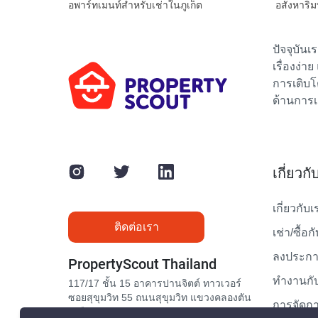
อพาร์ทเมนท์สำหรับเช่าในภูเก็ต
อสังหาริม
ปัจจุบัน
เรื่องง่า
การเติบโ
ด้านการเ
เกี่ยวก
เกี่ยวกับเ
ติดต่อเรา
เช่า/ซื้อก
ลงประกาศ
PropertyScout Thailand
ทำงานกับ
117/17 ชั้น 15 อาคารปานจิตต์ ทาวเวอร์
ซอยสุขุมวิท 55 ถนนสุขุมวิท แขวงคลองตัน
การจัดกา
เหนือ เขตวัฒนา กรุงเทพมหานคร 10110