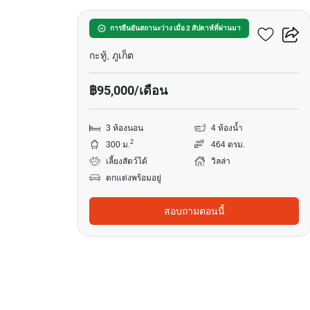
บ้านสวนล็อคปาล์ม
การยืนยันสถานะว่าง เมื่อ 2 สัปดาห์ที่ผ่านมา
กะทู้, ภูเก็ต
฿95,000/เดือน
3 ห้องนอน
4 ห้องน้ำ
2
300 ม.
464 ตรม.
เลี้ยงสัตว์ได้
วิลล่า
ตกแต่งพร้อมอยู่
สอบถามตอนนี้