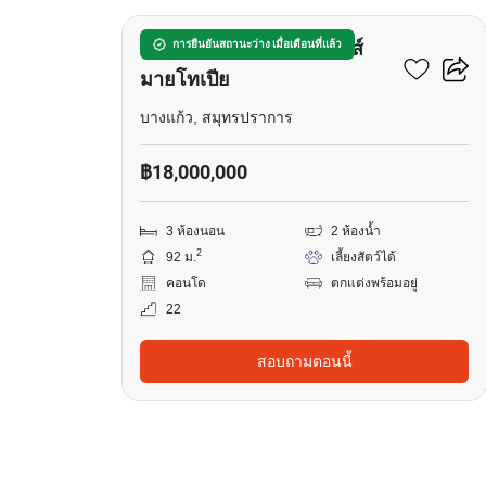
วิสซ์ดอม เดอะ ฟอเรสเทียส์
การยืนยันสถานะว่าง เมื่อเดือนที่แล้ว
มายโทเปีย
บางแก้ว, สมุทรปราการ
฿18,000,000
3 ห้องนอน
2 ห้องน้ำ
2
92 ม.
เลี้ยงสัตว์ได้
คอนโด
ตกแต่งพร้อมอยู่
22
สอบถามตอนนี้