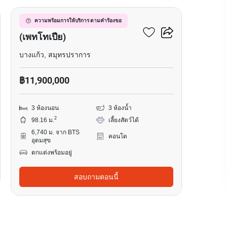
วิสซ์ดอม เดอะ ฟอเรสเทียส์
ความพร้อมการให้บริการ ตามคำร้องขอ
(เพทโทเปีย)
บางแก้ว, สมุทรปราการ
฿11,900,000
3 ห้องนอน
3 ห้องน้ำ
2
98.16 ม.
เลี้ยงสัตว์ได้
6,740 ม. จาก BTS
คอนโด
อุดมสุข
ตกแต่งพร้อมอยู่
สอบถามตอนนี้