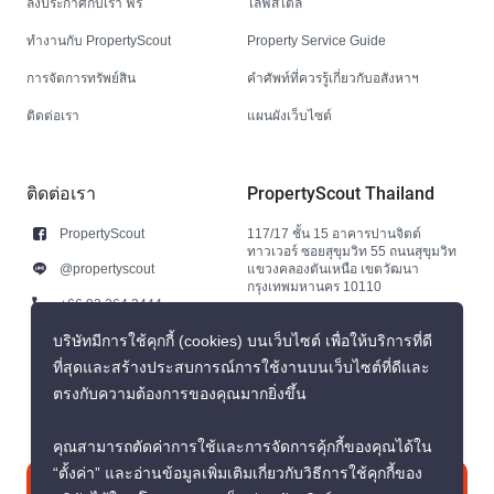
ลงประกาศกับเรา ฟรี
ไลฟ์สไตล์
ทำงานกับ PropertyScout
Property Service Guide
การจัดการทรัพย์สิน
คำศัพท์ที่ควรรู้เกี่ยวกับอสังหาฯ
ติดต่อเรา
แผนผังเว็บไซต์
ติดต่อเรา
PropertyScout Thailand
PropertyScout
117/17 ชั้น 15 อาคารปานจิตต์
ทาวเวอร์ ซอยสุขุมวิท 55 ถนนสุขุมวิท
@propertyscout
แขวงคลองตันเหนือ เขตวัฒนา
กรุงเทพมหานคร 10110
+66 92 264 3444
+66 92 264 3444
บริษัทมีการใช้คุกกี้ (cookies) บนเว็บไซต์ เพื่อให้บริการที่ดี
ที่สุดและสร้างประสบการณ์การใช้งานบนเว็บไซต์ที่ดีและ
contact@propertyscout.co.th
ตรงกับความต้องการของคุณมากยิ่งขึ้น
คุณสามารถตัดค่าการใช้และการจัดการคุ้กกี้ของคุณได้ใน
“ตั้งค่า” และอ่านข้อมูลเพิ่มเติมเกี่ยวกับวิธีการใช้คุกกี้ของ
ติดต่อเรา