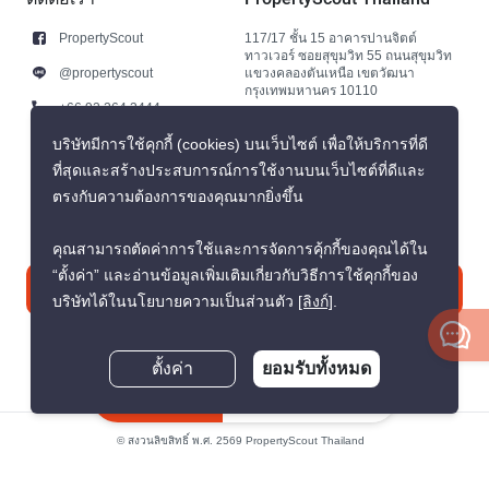
PropertyScout
117/17 ชั้น 15 อาคารปานจิตต์
ทาวเวอร์ ซอยสุขุมวิท 55 ถนนสุขุมวิท
@propertyscout
แขวงคลองตันเหนือ เขตวัฒนา
กรุงเทพมหานคร 10110
+66 92 264 3444
+66 92 264 3444
บริษัทมีการใช้คุกกี้ (cookies) บนเว็บไซต์ เพื่อให้บริการที่ดี
ที่สุดและสร้างประสบการณ์การใช้งานบนเว็บไซต์ที่ดีและ
contact@propertyscout.co.th
ตรงกับความต้องการของคุณมากยิ่งขึ้น
คุณสามารถตัดค่าการใช้และการจัดการคุ้กกี้ของคุณได้ใน
“ตั้งค่า” และอ่านข้อมูลเพิ่มเติมเกี่ยวกับวิธีการใช้คุกกี้ของ
ติดต่อเรา
บริษัทได้ในนโยบายความเป็นส่วนตัว
[ลิงก์]
.
ตั้งค่า
ยอมรับทั้งหมด
สอบถามตอนนี้
© สงวนลิขสิทธิ์ พ.ศ. 2569 PropertyScout Thailand
นโยบายความเป็นส่วนตัว
ข้อตกลงและเงื่อนไข