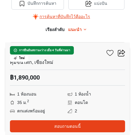
บันทึกการค้นหา
แบ่งปัน
การค้นหาที่บันทึกไว้คืออะไร
เรียงลำดับ
แนะนำ
7
วันพลัส บิสสิเนส พาร์ค 3
การยืนยันสถานะว่าง เมื่อ 4 วันที่ผ่านมา
ใหม่
คุ้มขันโตก, เชียงใหม่
฿1,890,000
1 ห้องนอน
1 ห้องน้ำ
2
35 ม.
คอนโด
ตกแต่งพร้อมอยู่
2
สอบถามตอนนี้