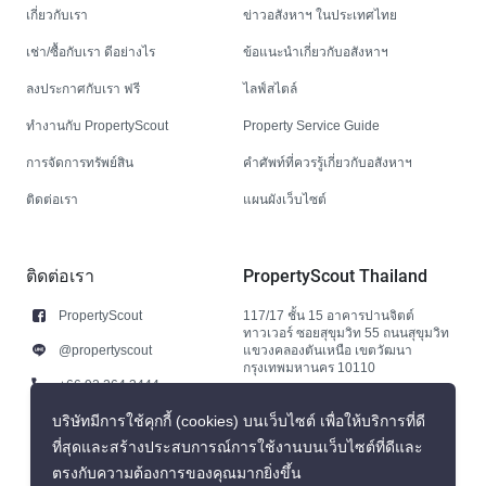
เกี่ยวกับเรา
ข่าวอสังหาฯ ในประเทศไทย
เช่า/ซื้อกับเรา ดีอย่างไร
ข้อแนะนำเกี่ยวกับอสังหาฯ
ลงประกาศกับเรา ฟรี
ไลฟ์สไตล์
ทำงานกับ PropertyScout
Property Service Guide
การจัดการทรัพย์สิน
คำศัพท์ที่ควรรู้เกี่ยวกับอสังหาฯ
ติดต่อเรา
แผนผังเว็บไซต์
ติดต่อเรา
PropertyScout Thailand
PropertyScout
117/17 ชั้น 15 อาคารปานจิตต์
ทาวเวอร์ ซอยสุขุมวิท 55 ถนนสุขุมวิท
@propertyscout
แขวงคลองตันเหนือ เขตวัฒนา
กรุงเทพมหานคร 10110
+66 92 264 3444
+66 92 264 3444
บริษัทมีการใช้คุกกี้ (cookies) บนเว็บไซต์ เพื่อให้บริการที่ดี
ที่สุดและสร้างประสบการณ์การใช้งานบนเว็บไซต์ที่ดีและ
contact@propertyscout.co.th
ตรงกับความต้องการของคุณมากยิ่งขึ้น