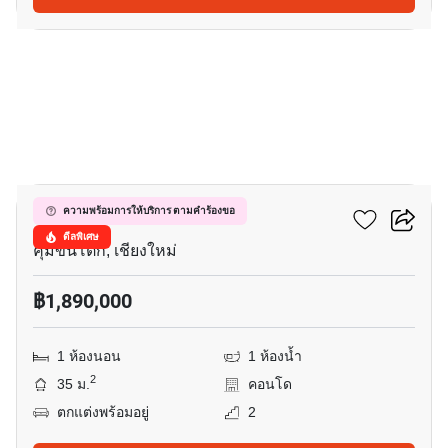
7
วันพลัส บิสสิเนส พาร์ค 3
ความพร้อมการให้บริการ ตามคำร้องขอ
ดีลพิเศษ
คุ้มขันโตก, เชียงใหม่
฿1,890,000
1 ห้องนอน
1 ห้องน้ำ
2
35 ม.
คอนโด
ตกแต่งพร้อมอยู่
2