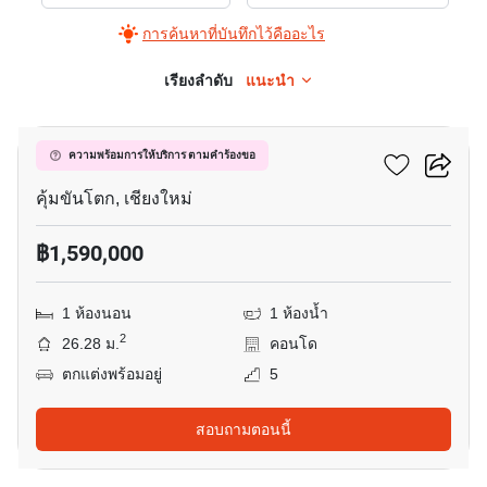
ประกาศ
การค้นหาที่บันทึกไว้คืออะไร
ขาย
ใน
เรียงลำดับ
แนะนำ
7
วัน
พลัส
วันพลัส บิสสิเนส พาร์ค 3
ความพร้อมการให้บริการ ตามคำร้องขอ
บิ
ส
คุ้มขันโตก, เชียงใหม่
สิ
฿1,590,000
เนส
พาร์
1 ห้องนอน
1 ห้องน้ำ
ค
2
26.28 ม.
คอนโด
3
ตกแต่งพร้อมอยู่
5
สอบถามตอนนี้