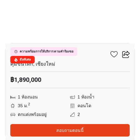
7
วันพลัส บิสสิเนส พาร์ค 3
ความพร้อมการให้บริการ ตามคำร้องขอ
ดีลพิเศษ
คุ้มขันโตก, เชียงใหม่
฿1,890,000
1 ห้องนอน
1 ห้องน้ำ
2
35 ม.
คอนโด
ตกแต่งพร้อมอยู่
2
สอบถามตอนนี้