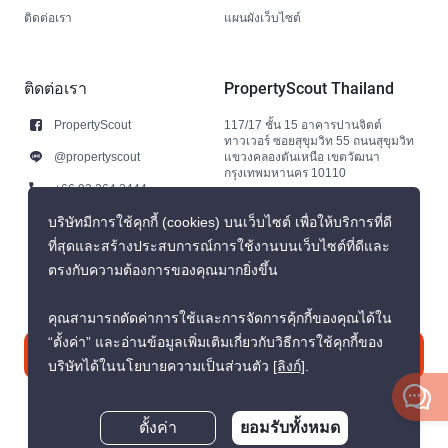
ติดต่อเรา
แผนผังเว็บไซต์
ติดต่อเรา
PropertyScout Thailand
PropertyScout
117/17 ชั้น 15 อาคารปานจิตต์
ทาวเวอร์ ซอยสุขุมวิท 55 ถนนสุขุมวิท
@propertyscout
แขวงคลองตันเหนือ เขตวัฒนา
กรุงเทพมหานคร 10110
+66 92 264 3444
+66 92 264 3444
บริษัทมีการใช้คุกกี้ (cookies) บนเว็บไซต์ เพื่อให้บริการที่ดี
ที่สุดและสร้างประสบการณ์การใช้งานบนเว็บไซต์ที่ดีและ
contact@propertyscout.co.th
ตรงกับความต้องการของคุณมากยิ่งขึ้น
คุณสามารถตัดค่าการใช้และการจัดการคุ้กกี้ของคุณได้ใน
“ตั้งค่า” และอ่านข้อมูลเพิ่มเติมเกี่ยวกับวิธีการใช้คุกกี้ของ
ติดต่อเรา
บริษัทได้ในนโยบายความเป็นส่วนตัว
[ลิงก์]
.
ตั้งค่า
ยอมรับทั้งหมด