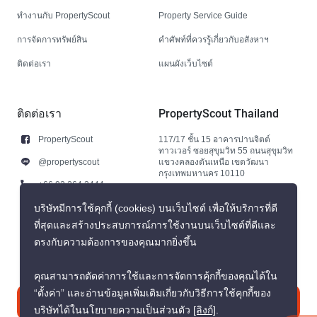
ทำงานกับ PropertyScout
Property Service Guide
การจัดการทรัพย์สิน
คำศัพท์ที่ควรรู้เกี่ยวกับอสังหาฯ
ติดต่อเรา
แผนผังเว็บไซต์
ติดต่อเรา
PropertyScout Thailand
PropertyScout
117/17 ชั้น 15 อาคารปานจิตต์
ทาวเวอร์ ซอยสุขุมวิท 55 ถนนสุขุมวิท
@propertyscout
แขวงคลองตันเหนือ เขตวัฒนา
กรุงเทพมหานคร 10110
+66 92 264 3444
+66 92 264 3444
บริษัทมีการใช้คุกกี้ (cookies) บนเว็บไซต์ เพื่อให้บริการที่ดี
ที่สุดและสร้างประสบการณ์การใช้งานบนเว็บไซต์ที่ดีและ
contact@propertyscout.co.th
ตรงกับความต้องการของคุณมากยิ่งขึ้น
คุณสามารถตัดค่าการใช้และการจัดการคุ้กกี้ของคุณได้ใน
“ตั้งค่า” และอ่านข้อมูลเพิ่มเติมเกี่ยวกับวิธีการใช้คุกกี้ของ
ติดต่อเรา
บริษัทได้ในนโยบายความเป็นส่วนตัว
[ลิงก์]
.