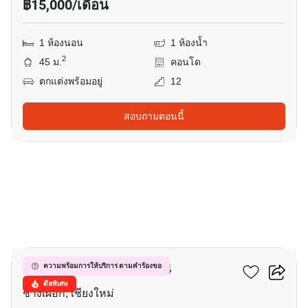
฿15,000/เดือน
1 ห้องนอน
1 ห้องน้ำ
2
45 ม.
คอนโด
ตกแต่งพร้อมอยู่
12
สอบถามตอนนี้
10
ฮิลล์ไซด์ คอนโดมิเนียม 4
ความพร้อมการให้บริการ ตามคำร้องขอ
ดีลพิเศษ
ช้างเผือก, เชียงใหม่