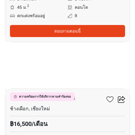
2
45 ม.
คอนโด
ตกแต่งพร้อมอยู่
8
สอบถามตอนนี้
7
ฮิลล์ไซด์ คอนโดมิเนียม 4
ความพร้อมการให้บริการ ตามคำร้องขอ
ช้างเผือก, เชียงใหม่
฿16,500/เดือน