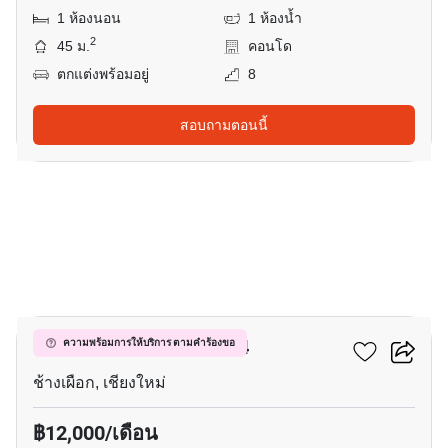
1 ห้องนอน
1 ห้องน้ำ
2
45 ม.
คอนโด
ตกแต่งพร้อมอยู่
8
สอบถามตอนนี้
4
ฮิลล์ไซด์ คอนโดมิเนียม 4
ความพร้อมการให้บริการ ตามคำร้องขอ
ช้างเผือก, เชียงใหม่
฿12,000/เดือน