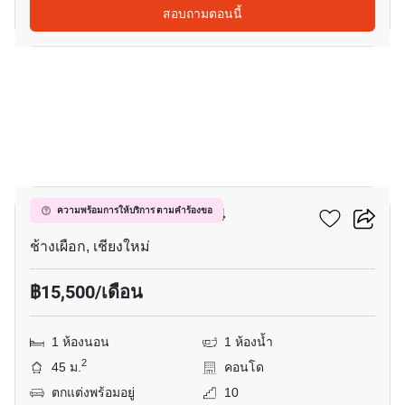
สอบถามตอนนี้
8
ฮิลล์ไซด์ คอนโดมิเนียม 4
ความพร้อมการให้บริการ ตามคำร้องขอ
ช้างเผือก, เชียงใหม่
฿15,500/เดือน
1 ห้องนอน
1 ห้องน้ำ
2
45 ม.
คอนโด
ตกแต่งพร้อมอยู่
10