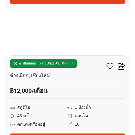
7
ฮิลล์ไซด์ คอนโดมิเนียม 4
การยืนยันสถานะว่าง เมื่อ 2 เดือนที่ผ่านมา
ช้างเผือก, เชียงใหม่
฿12,000/เดือน
สตูดิโอ
1 ห้องน้ำ
2
45 ม.
คอนโด
ตกแต่งพร้อมอยู่
10