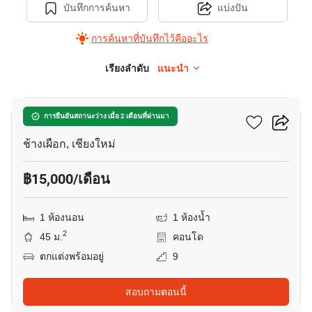
บันทึกการค้นหา
แบ่งปัน
การค้นหาที่บันทึกไว้คืออะไร
เรียงลำดับ
แนะนำ
13
ฮิลล์ไซด์ คอนโดมิเนียม 4
การยืนยันสถานะว่าง เมื่อ 2 เดือนที่ผ่านมา
ช้างเผือก, เชียงใหม่
฿15,000/เดือน
1 ห้องนอน
1 ห้องน้ำ
2
45 ม.
คอนโด
ตกแต่งพร้อมอยู่
9
สอบถามตอนนี้