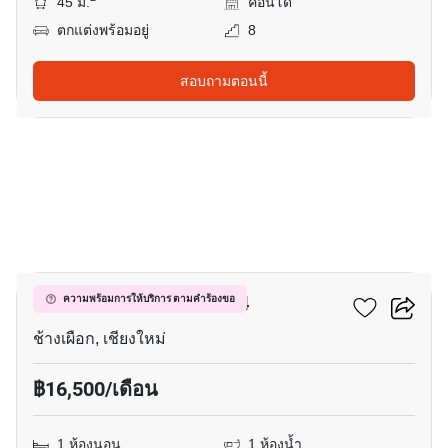
45 ม.
คอนโด
ตกแต่งพร้อมอยู่
8
สอบถามตอนนี้
12
ฮิลล์ไซด์ คอนโดมิเนียม 4
ความพร้อมการให้บริการ ตามคำร้องขอ
ช้างเผือก, เชียงใหม่
฿16,500/เดือน
1 ห้องนอน
1 ห้องน้ำ