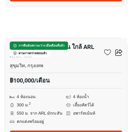
24
อพาร์ทเมนต์ 4-ห้องนอน ใกล้ ARL
การยืนยันสถานะว่าง เมื่อเดือนที่แล้ว
มักกะสัน
ผ่านการตรวจสอบแล้ว
สุขุมวิท, กรุงเทพ
฿100,000/เดือน
4 ห้องนอน
4 ห้องน้ำ
2
300 ม.
เลี้ยงสัตว์ได้
550 ม. จาก ARL มักกะสัน
อพาร์ทเม้นท์
ตกแต่งพร้อมอยู่