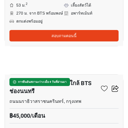
2
53 ม.
เลี้ยงสัตว์ได้
270 ม. จาก BTS พร้อมพงษ์
อพาร์ทเม้นท์
ตกแต่งพร้อมอยู่
สอบถามตอนนี้
10
อพาร์ทเมนต์ 1-ห้องนอน ใกล้ BTS
การยืนยันสถานะว่าง เมื่อ 4 วันที่ผ่านมา
ช่องนนทรี
ถนนนราธิวาสราชนครินทร์, กรุงเทพ
฿45,000/เดือน