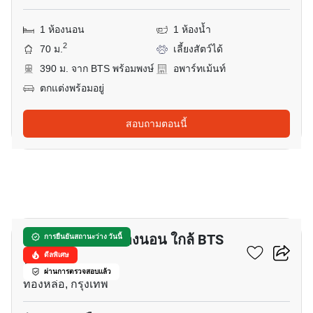
1 ห้องนอน
1 ห้องน้ำ
2
70 ม.
เลี้ยงสัตว์ได้
390 ม. จาก BTS พร้อมพงษ์
อพาร์ทเม้นท์
ตกแต่งพร้อมอยู่
สอบถามตอนนี้
7
อพาร์ทเมนต์ 2-ห้องนอน ใกล้ BTS
การยืนยันสถานะว่าง วันนี้
ทองหล่อ
ดีลพิเศษ
ผ่านการตรวจสอบแล้ว
ทองหล่อ, กรุงเทพ