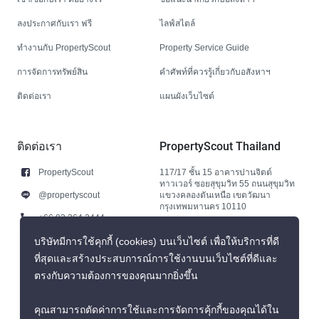
ลงประกาศกับเรา ฟรี
ไลฟ์สไตล์
ทำงานกับ PropertyScout
Property Service Guide
การจัดการทรัพย์สิน
คำศัพท์ที่ควรรู้เกี่ยวกับอสังหาฯ
ติดต่อเรา
แผนผังเว็บไซต์
ติดต่อเรา
PropertyScout Thailand
PropertyScout
117/17 ชั้น 15 อาคารปานจิตต์
ทาวเวอร์ ซอยสุขุมวิท 55 ถนนสุขุมวิท
@propertyscout
แขวงคลองตันเหนือ เขตวัฒนา
กรุงเทพมหานคร 10110
+66 92 264 3444
+66 92 264 3444
บริษัทมีการใช้คุกกี้ (cookies) บนเว็บไซต์ เพื่อให้บริการที่ดี
ที่สุดและสร้างประสบการณ์การใช้งานบนเว็บไซต์ที่ดีและ
contact@propertyscout.co.th
ตรงกับความต้องการของคุณมากยิ่งขึ้น
คุณสามารถตัดค่าการใช้และการจัดการคุ้กกี้ของคุณได้ใน