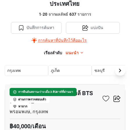
ประเทศไทย
1
-
20
จากผลลัพธ์
637
รายการ
บันทึกการค้นหา
แบ่งปัน
การค้นหาที่บันทึกไว้คืออะไร
เรียงลำดับ
แนะนำ
กรุงเทพ
ภูเก็ต
ชลบุรี
8
อพาร์ทเมนต์ 1-ห้องนอน ใกล้ BTS
การยืนยันสถานะว่าง เมื่อ 3 สัปดาห์ที่ผ่านมา
พร้อมพงษ์
ผ่านการตรวจสอบแล้ว
หายาก
พร้อมพงษ์, กรุงเทพ
฿40,000/เดือน