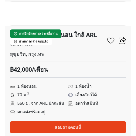
9
อพาร์ทเมนต์ 1-ห้องนอน ใกล้ ARL
การยืนยันสถานะว่าง เมื่อวาน
มักกะสัน
ผ่านการตรวจสอบแล้ว
สุขุมวิท, กรุงเทพ
฿42,000/เดือน
1 ห้องนอน
1 ห้องน้ำ
2
70 ม.
เลี้ยงสัตว์ได้
550 ม. จาก ARL มักกะสัน
อพาร์ทเม้นท์
ตกแต่งพร้อมอยู่
สอบถามตอนนี้