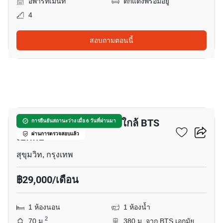
อพาร์ทเม้นท์
ตกแต่งพร้อมอยู่
4
สอบถามตอนนี้
7
อพาร์ทเมนต์ 1-ห้องนอน ใกล้ BTS
การยืนยันสถานะว่าง เมื่อ 6 วันที่ผ่านมา
เอกมัย
ผ่านการตรวจสอบแล้ว
สุขุมวิท, กรุงเทพ
฿29,000/เดือน
1 ห้องนอน
1 ห้องน้ำ
2
70 ม.
380 ม. จาก BTS เอกมัย