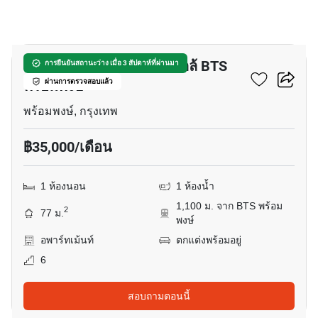
7
อพาร์ทเมนต์ 1-ห้องนอน ใกล้ BTS
การยืนยันสถานะว่าง เมื่อ 3 สัปดาห์ที่ผ่านมา
พร้อมพงษ์
ผ่านการตรวจสอบแล้ว
พร้อมพงษ์, กรุงเทพ
฿35,000/เดือน
1 ห้องนอน
1 ห้องน้ำ
1,100 ม. จาก BTS พร้อม
2
77 ม.
พงษ์
อพาร์ทเม้นท์
ตกแต่งพร้อมอยู่
6
สอบถามตอนนี้