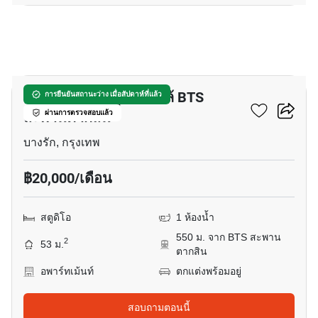
3
อพาร์ทเมนต์ สตูดิโอ ใกล้ BTS
การยืนยันสถานะว่าง เมื่อสัปดาห์ที่แล้ว
สะพานตากสิน
ผ่านการตรวจสอบแล้ว
บางรัก, กรุงเทพ
฿20,000/เดือน
สตูดิโอ
1 ห้องน้ำ
550 ม. จาก BTS สะพาน
2
53 ม.
ตากสิน
อพาร์ทเม้นท์
ตกแต่งพร้อมอยู่
สอบถามตอนนี้