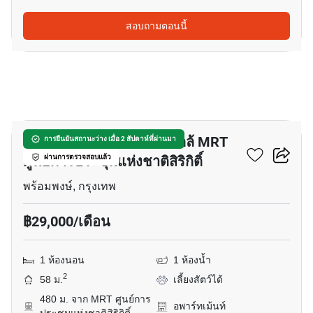
สอบถามตอนนี้
8
อพาร์ทเมนต์ 1-ห้องนอน ใกล้ MRT
การยืนยันสถานะว่าง เมื่อ 2 สัปดาห์ที่ผ่านมา
ศูนย์การประชุมแห่งชาติสิริกิติ์
ผ่านการตรวจสอบแล้ว
พร้อมพงษ์, กรุงเทพ
฿29,000/เดือน
1 ห้องนอน
1 ห้องน้ำ
2
58 ม.
เลี้ยงสัตว์ได้
480 ม. จาก MRT ศูนย์การ
อพาร์ทเม้นท์