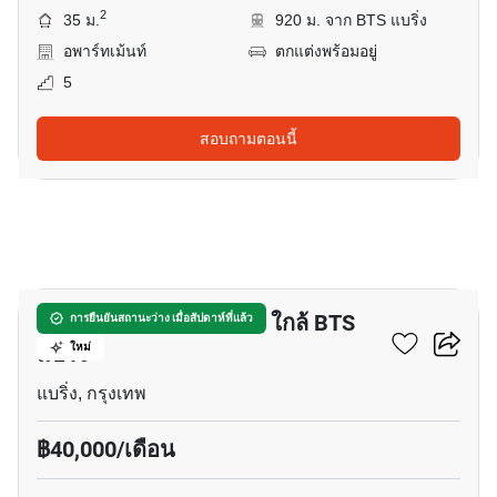
2
35 ม.
920 ม. จาก BTS แบริ่ง
อพาร์ทเม้นท์
ตกแต่งพร้อมอยู่
5
สอบถามตอนนี้
32
อพาร์ทเมนต์ 1-ห้องนอน ใกล้ BTS
การยืนยันสถานะว่าง เมื่อสัปดาห์ที่แล้ว
แบริ่ง
ใหม่
แบริ่ง, กรุงเทพ
฿40,000/เดือน