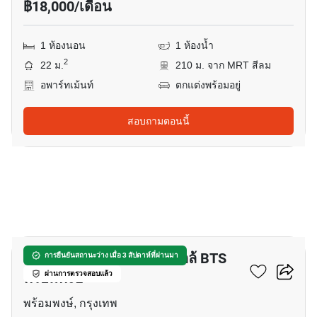
฿18,000/เดือน
1 ห้องนอน
1 ห้องน้ำ
2
22 ม.
210 ม. จาก MRT สีลม
อพาร์ทเม้นท์
ตกแต่งพร้อมอยู่
สอบถามตอนนี้
7
อพาร์ทเมนต์ 1-ห้องนอน ใกล้ BTS
การยืนยันสถานะว่าง เมื่อ 3 สัปดาห์ที่ผ่านมา
พร้อมพงษ์
ผ่านการตรวจสอบแล้ว
พร้อมพงษ์, กรุงเทพ