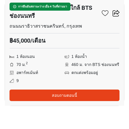
อพาร์ทเมนต์ 1-ห้องนอน ใกล้ BTS
การยืนยันสถานะว่าง เมื่อ 4 วันที่ผ่านมา
ช่องนนทรี
ถนนนราธิวาสราชนครินทร์, กรุงเทพ
฿45,000/เดือน
1 ห้องนอน
1 ห้องน้ำ
2
70 ม.
460 ม. จาก BTS ช่องนนทรี
อพาร์ทเม้นท์
ตกแต่งพร้อมอยู่
9
สอบถามตอนนี้
12