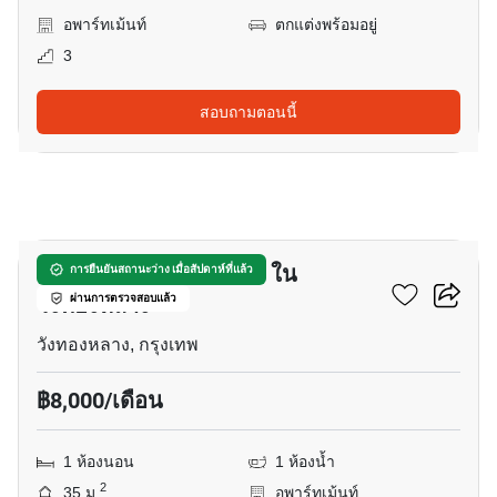
อพาร์ทเม้นท์
ตกแต่งพร้อมอยู่
3
สอบถามตอนนี้
8
อพาร์ทเมนต์ 1-ห้องนอน ใน
การยืนยันสถานะว่าง เมื่อสัปดาห์ที่แล้ว
วังทองหลาง
ผ่านการตรวจสอบแล้ว
วังทองหลาง, กรุงเทพ
฿8,000/เดือน
1 ห้องนอน
1 ห้องน้ำ
2
35 ม.
อพาร์ทเม้นท์