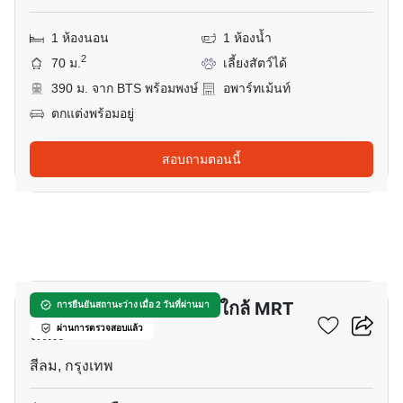
1 ห้องนอน
1 ห้องน้ำ
2
70 ม.
เลี้ยงสัตว์ได้
390 ม. จาก BTS พร้อมพงษ์
อพาร์ทเม้นท์
ตกแต่งพร้อมอยู่
สอบถามตอนนี้
5
อพาร์ทเมนต์ 1-ห้องนอน ใกล้ MRT
การยืนยันสถานะว่าง เมื่อ 2 วันที่ผ่านมา
สีลม
ผ่านการตรวจสอบแล้ว
สีลม, กรุงเทพ