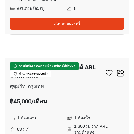
ประชุมแห่งชาติสิริกิติ์
ตกแต่งพร้อมอยู่
8
สอบถามตอนนี้
6
อพาร์ทเมนต์ 1-ห้องนอน ใกล้ ARL
การยืนยันสถานะว่าง เมื่อ 2 สัปดาห์ที่ผ่านมา
รามคำแหง
ผ่านการตรวจสอบแล้ว
สุขุมวิท, กรุงเทพ
฿45,000/เดือน
1 ห้องนอน
1 ห้องน้ำ
1,300 ม. จาก ARL
2
83 ม.
รามคำแหง