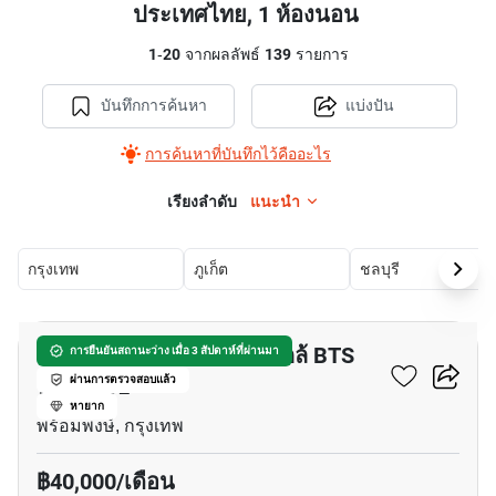
ประเทศไทย, 1 ห้องนอน
1
-
20
จากผลลัพธ์
139
รายการ
บันทึกการค้นหา
แบ่งปัน
การค้นหาที่บันทึกไว้คืออะไร
เรียงลำดับ
แนะนำ
กรุงเทพ
ภูเก็ต
ชลบุรี
8
อพาร์ทเมนต์ 1-ห้องนอน ใกล้ BTS
การยืนยันสถานะว่าง เมื่อ 3 สัปดาห์ที่ผ่านมา
พร้อมพงษ์
ผ่านการตรวจสอบแล้ว
หายาก
พร้อมพงษ์, กรุงเทพ
฿40,000/เดือน