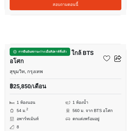
สอบถามตอนนี้
8
อพาร์ทเมนต์ 1-ห้องนอน ใกล้ BTS
การยืนยันสถานะว่าง เมื่อสัปดาห์ที่แล้ว
อโศก
สุขุมวิท, กรุงเทพ
฿25,850/เดือน
1 ห้องนอน
1 ห้องน้ำ
2
54 ม.
560 ม. จาก BTS อโศก
อพาร์ทเม้นท์
ตกแต่งพร้อมอยู่
8