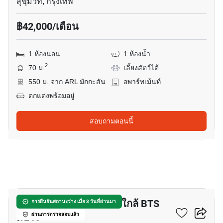
สุขุมวิท, กรุงเทพ
฿42,000/เดือน
1 ห้องนอน
1 ห้องน้ำ
2
70 ม.
เลี้ยงสัตว์ได้
550 ม. จาก ARL มักกะสัน
อพาร์ทเม้นท์
ตกแต่งพร้อมอยู่
สอบถามตอนนี้
17
อพาร์ทเมนต์ 1-ห้องนอน ใกล้ BTS
การยืนยันสถานะว่าง เมื่อ 3 วันที่ผ่านมา
แบริ่ง
ผ่านการตรวจสอบแล้ว