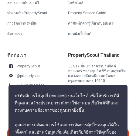
ลงประกาศกับเรา ฟรี
ไลฟ์สไตล์
ทำงานกับ PropertyScout
Property Service Guide
การจัดการทรัพย์สิน
คำศัพท์ที่ควรรู้เกี่ยวกับอสังหาฯ
ติดต่อเรา
แผนผังเว็บไซต์
ติดต่อเรา
PropertyScout Thailand
PropertyScout
117/17 ชั้น 15 อาคารปานจิตต์
ทาวเวอร์ ซอยสุขุมวิท 55 ถนนสุขุมวิท
@propertyscout
แขวงคลองตันเหนือ เขตวัฒนา
กรุงเทพมหานคร 10110
+66 92 264 3444
+66 92 264 3444
บริษัทมีการใช้คุกกี้ (cookies) บนเว็บไซต์ เพื่อให้บริการที่ดี
ที่สุดและสร้างประสบการณ์การใช้งานบนเว็บไซต์ที่ดีและ
contact@propertyscout.co.th
ตรงกับความต้องการของคุณมากยิ่งขึ้น
คุณสามารถตัดค่าการใช้และการจัดการคุ้กกี้ของคุณได้ใน
“ตั้งค่า” และอ่านข้อมูลเพิ่มเติมเกี่ยวกับวิธีการใช้คุกกี้ของ