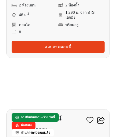
2 ห้องนอน
2 ห้องน้ำ
1,290 ม. จาก BTS
2
48 ม.
เอกมัย
คอนโด
พร้อมอยู่
8
สอบถามตอนนี้
6
ฟอร์จูน คอนโดทาวน์
การยืนยันสถานะว่าง วันนี้
ดีลพิเศษ
ช่องนนทรี, กรุงเทพ
ผ่านการตรวจสอบแล้ว