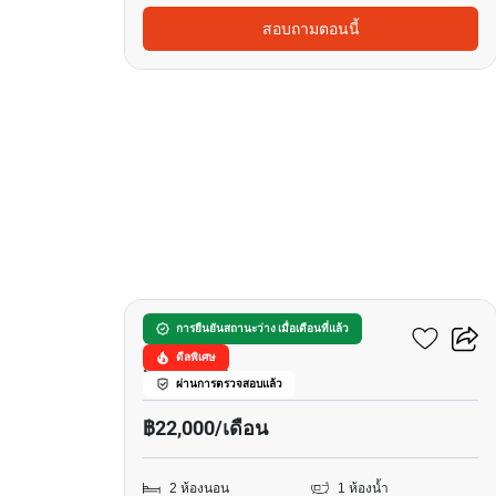
สอบถามตอนนี้
18
ราไวย์ บีช คอนโดมิเนียม
การยืนยันสถานะว่าง เมื่อเดือนที่แล้ว
ดีลพิเศษ
ราไวย์, ภูเก็ต
ผ่านการตรวจสอบแล้ว
฿22,000/เดือน
2 ห้องนอน
1 ห้องน้ำ