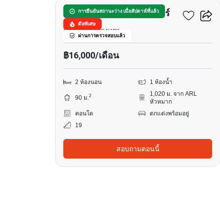
รีเจ้นท์ ศรีนครินทร์ ทาวเวอร์
การยืนยันสถานะว่าง เมื่อสัปดาห์ที่แล้ว
ดีลพิเศษ
สวนหลวง, กรุงเทพ
ผ่านการตรวจสอบแล้ว
฿16,000/เดือน
2 ห้องนอน
1 ห้องน้ำ
1,020 ม. จาก ARL
2
90 ม.
หัวหมาก
คอนโด
ตกแต่งพร้อมอยู่
19
สอบถามตอนนี้