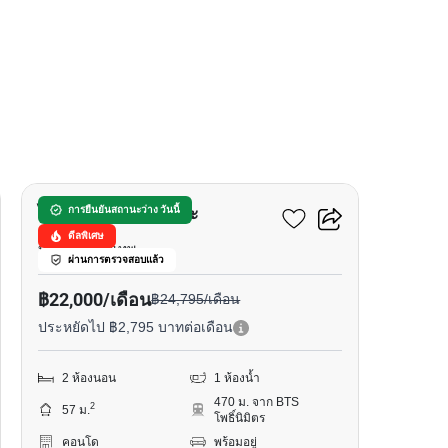
9
ไอดีโอ สาทร-ท่าพระ
การยืนยันสถานะว่าง วันนี้
ดีลพิเศษ
บุคคโล, กรุงเทพ
ผ่านการตรวจสอบแล้ว
฿22,000/เดือน
฿24,795/เดือน
ประหยัดไป ฿2,795 บาทต่อเดือน
2 ห้องนอน
1 ห้องน้ำ
470 ม. จาก BTS
2
57 ม.
โพธิ์นิมิตร
คอนโด
พร้อมอยู่