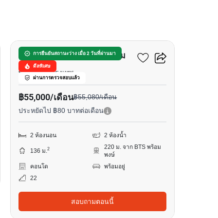
15
บ้านสวนเพชร คอนโดมิเนียม
การยืนยันสถานะว่าง เมื่อ 2 วันที่ผ่านมา
ดีลพิเศษ
พร้อมพงษ์, กรุงเทพ
ผ่านการตรวจสอบแล้ว
฿55,000/เดือน
฿55,080/เดือน
ประหยัดไป ฿80 บาทต่อเดือน
2 ห้องนอน
2 ห้องน้ำ
220 ม. จาก BTS พร้อม
2
136 ม.
พงษ์
คอนโด
พร้อมอยู่
22
สอบถามตอนนี้