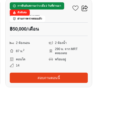
อมันตา ลุมพินี
การยืนยันสถานะว่าง เมื่อ 2 วันที่ผ่านมา
ดีลพิเศษ
พระราม 4, กรุงเทพ
ผ่านการตรวจสอบแล้ว
฿50,000/เดือน
2 ห้องนอน
2 ห้องน้ำ
290 ม. จาก MRT
2
87 ม.
คลองเตย
คอนโด
พร้อมอยู่
14
สอบถามตอนนี้