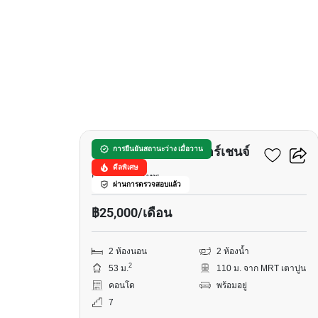
9
คอนโด ชีวาทัย อินเตอร์เชนจ์
การยืนยันสถานะว่าง เมื่อวาน
ดีลพิเศษ
เตาปูน, กรุงเทพ
ผ่านการตรวจสอบแล้ว
฿25,000/เดือน
2 ห้องนอน
2 ห้องน้ำ
2
53 ม.
110 ม. จาก MRT เตาปูน
คอนโด
พร้อมอยู่
7