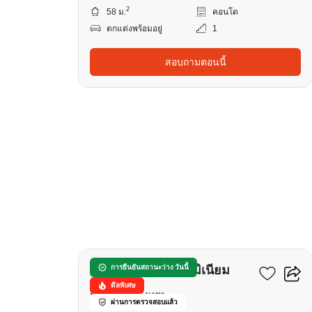
2
58 ม.
คอนโด
ตกแต่งพร้อมอยู่
1
สอบถามตอนนี้
22
สาริน เพลส คอนโดมิเนียม
การยืนยันสถานะว่าง วันนี้
ดีลพิเศษ
รัชโยธิน, กรุงเทพ
ผ่านการตรวจสอบแล้ว