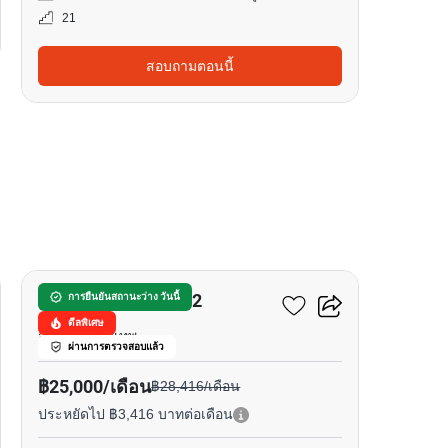
21
สอบถามตอนนี้
14
ทากะ เฮ้าส์ เอกมัย 12
การยืนยันสถานะว่าง วันนี้
ดีลพิเศษ
สุขุมวิท, กรุงเทพ
ผ่านการตรวจสอบแล้ว
฿25,000/เดือน
฿28,416/เดือน
ประหยัดไป ฿3,416 บาทต่อเดือน