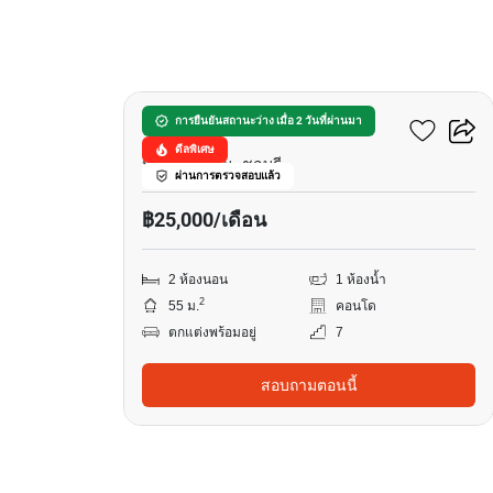
8
เดอะ ทวินทาวเวอร์
การยืนยันสถานะว่าง เมื่อ 2 วันที่ผ่านมา
ดีลพิเศษ
หาดจอมเทียน, ชลบุรี
ผ่านการตรวจสอบแล้ว
฿25,000/เดือน
2 ห้องนอน
1 ห้องน้ำ
2
55 ม.
คอนโด
ตกแต่งพร้อมอยู่
7
สอบถามตอนนี้