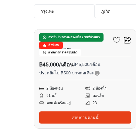
กรุงเทพ
ภูเก็ต
20
คอนโด สกาย วิลล่า สาทร
การยืนยันสถานะว่าง เมื่อ 2 วันที่ผ่านมา
ดีลพิเศษ
บางโคล่, กรุงเทพ
ผ่านการตรวจสอบแล้ว
฿45,000/เดือน
฿45,500/เดือน
ประหยัดไป ฿500 บาทต่อเดือน
2 ห้องนอน
2 ห้องน้ำ
2
91 ม.
คอนโด
ตกแต่งพร้อมอยู่
23
สอบถามตอนนี้