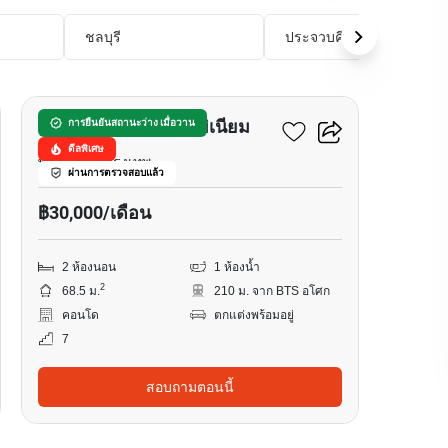
ชลบุรี
ประจวบคีรีขันธ์
15
ประสานมิตร คอนโดมิเนียม
การยืนยันสถานะว่าง เมื่อวาน
ดีลพิเศษ
พร้อมพงษ์, กรุงเทพ
ผ่านการตรวจสอบแล้ว
฿30,000/เดือน
2 ห้องนอน
1 ห้องน้ำ
2
68.5 ม.
210 ม. จาก BTS อโศก
คอนโด
ตกแต่งพร้อมอยู่
7
สอบถามตอนนี้