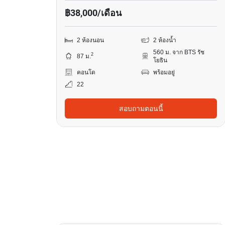
฿38,000/เดือน
2 ห้องนอน
2 ห้องน้ำ
560 ม. จาก BTS รัช
2
87 ม.
โยธิน
คอนโด
พร้อมอยู่
22
สอบถามตอนนี้
17