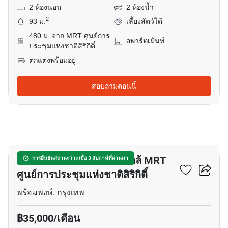
2 ห้องนอน
2 ห้องน้ำ
2
93 ม.
เลี้ยงสัตว์ได้
480 ม. จาก MRT ศูนย์การ
อพาร์ทเม้นท์
ประชุมแห่งชาติสิริกิติ์
ตกแต่งพร้อมอยู่
สอบถามตอนนี้
10
อพาร์ทเมนต์ 1-ห้องนอน ใกล้ MRT
การยืนยันสถานะว่าง เมื่อ 3 สัปดาห์ที่ผ่านมา
ศูนย์การประชุมแห่งชาติสิริกิติ์
พร้อมพงษ์, กรุงเทพ
฿35,000/เดือน