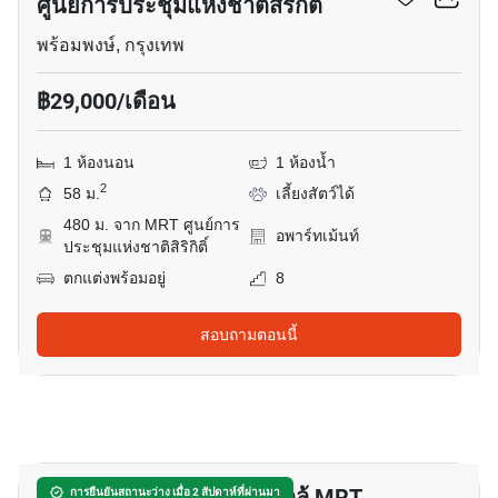
ศูนย์การประชุมแห่งชาติสิริกิติ์
พร้อมพงษ์, กรุงเทพ
฿29,000/เดือน
1 ห้องนอน
1 ห้องน้ำ
2
58 ม.
เลี้ยงสัตว์ได้
480 ม. จาก MRT ศูนย์การ
อพาร์ทเม้นท์
ประชุมแห่งชาติสิริกิติ์
ตกแต่งพร้อมอยู่
8
สอบถามตอนนี้
14
อพาร์ทเมนต์ 3-ห้องนอน ใกล้ MRT
การยืนยันสถานะว่าง เมื่อ 2 สัปดาห์ที่ผ่านมา