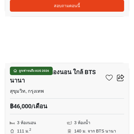
สอบถามตอนนี้
22
อพาร์ทเมนต์ 3-ห้องนอน ใกล้ BTS
ถูกเช่าจนถึง AUG 2026
นานา
สุขุมวิท, กรุงเทพ
฿46,000/เดือน
3 ห้องนอน
3 ห้องน้ำ
2
111 ม.
140 ม. จาก BTS นานา