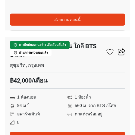
สอบถามตอนนี้
4
อพาร์ทเมนต์ 1-ห้องนอน ใกล้ BTS
การยืนยันสถานะว่าง เมื่อเดือนที่แล้ว
อโศก
ผ่านการตรวจสอบแล้ว
สุขุมวิท, กรุงเทพ
฿42,000/เดือน
1 ห้องนอน
1 ห้องน้ำ
2
94 ม.
560 ม. จาก BTS อโศก
อพาร์ทเม้นท์
ตกแต่งพร้อมอยู่
8