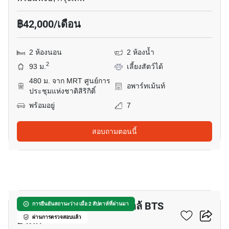
฿42,000/เดือน
2 ห้องนอน
2 ห้องน้ำ
2
93 ม.
เลี้ยงสัตว์ได้
480 ม. จาก MRT ศูนย์การ
อพาร์ทเม้นท์
ประชุมแห่งชาติสิริกิติ์
พร้อมอยู่
7
สอบถามตอนนี้
8
อพาร์ทเมนต์ 2-ห้องนอน ใกล้ BTS
การยืนยันสถานะว่าง เมื่อ 2 สัปดาห์ที่ผ่านมา
อโศก
ผ่านการตรวจสอบแล้ว