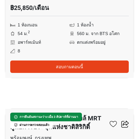
฿25,850/เดือน
1 ห้องนอน
1 ห้องน้ำ
2
54 ม.
560 ม. จาก BTS อโศก
อพาร์ทเม้นท์
ตกแต่งพร้อมอยู่
8
สอบถามตอนนี้
9
อพาร์ทเมนต์ 2-ห้องนอน ใกล้ MRT
การยืนยันสถานะว่าง เมื่อ 3 สัปดาห์ที่ผ่านมา
ศูนย์การประชุมแห่งชาติสิริกิติ์
ผ่านการตรวจสอบแล้ว
พร้อมพงษ์, กรุงเทพ