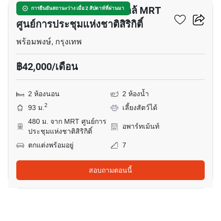
อพาร์ทเมนต์ 2-ห้องนอน ใกล้ MRT
การยืนยันสถานะว่าง เมื่อ 2 สัปดาห์ที่ผ่านมา
ศูนย์การประชุมแห่งชาติสิริกิติ์
พร้อมพงษ์, กรุงเทพ
฿42,000/เดือน
2 ห้องนอน
2 ห้องน้ำ
2
93 ม.
เลี้ยงสัตว์ได้
480 ม. จาก MRT ศูนย์การ
อพาร์ทเม้นท์
ประชุมแห่งชาติสิริกิติ์
ตกแต่งพร้อมอยู่
7
สอบถามตอนนี้
7