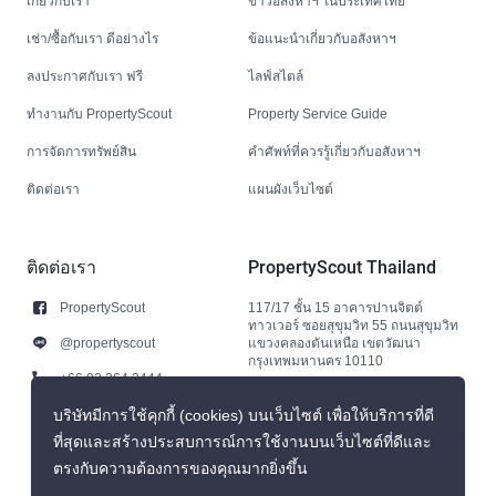
เกี่ยวกับเรา
ข่าวอสังหาฯ ในประเทศไทย
เช่า/ซื้อกับเรา ดีอย่างไร
ข้อแนะนำเกี่ยวกับอสังหาฯ
ลงประกาศกับเรา ฟรี
ไลฟ์สไตล์
ทำงานกับ PropertyScout
Property Service Guide
การจัดการทรัพย์สิน
คำศัพท์ที่ควรรู้เกี่ยวกับอสังหาฯ
ติดต่อเรา
แผนผังเว็บไซต์
ติดต่อเรา
PropertyScout Thailand
PropertyScout
117/17 ชั้น 15 อาคารปานจิตต์
ทาวเวอร์ ซอยสุขุมวิท 55 ถนนสุขุมวิท
@propertyscout
แขวงคลองตันเหนือ เขตวัฒนา
กรุงเทพมหานคร 10110
+66 92 264 3444
+66 92 264 3444
บริษัทมีการใช้คุกกี้ (cookies) บนเว็บไซต์ เพื่อให้บริการที่ดี
ที่สุดและสร้างประสบการณ์การใช้งานบนเว็บไซต์ที่ดีและ
contact@propertyscout.co.th
ตรงกับความต้องการของคุณมากยิ่งขึ้น