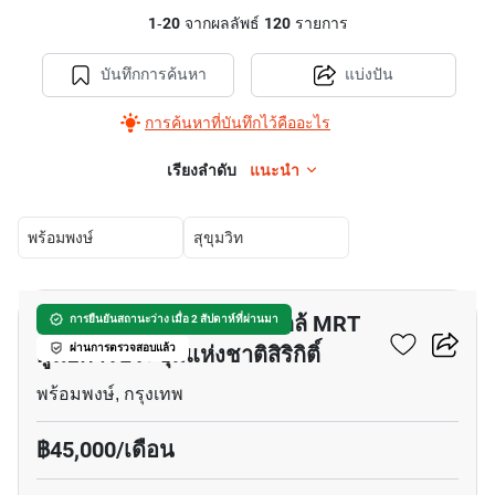
1
-
20
จากผลลัพธ์
120
รายการ
บันทึกการค้นหา
แบ่งปัน
การค้นหาที่บันทึกไว้คืออะไร
เรียงลำดับ
แนะนำ
พร้อมพงษ์
สุขุมวิท
41
อพาร์ทเมนต์ 2-ห้องนอน ใกล้ MRT
การยืนยันสถานะว่าง เมื่อ 2 สัปดาห์ที่ผ่านมา
ศูนย์การประชุมแห่งชาติสิริกิติ์
ผ่านการตรวจสอบแล้ว
พร้อมพงษ์, กรุงเทพ
฿45,000/เดือน