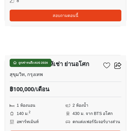
8
สอบถามตอนนี้
18
อาคารพาณิชย์ให้เช่า ย่านอโศก
ถูกเช่าจนถึง AUG 2026
สุขุมวิท, กรุงเทพ
฿100,000/เดือน
1 ห้องนอน
2 ห้องน้ำ
2
140 ม.
430 ม. จาก BTS อโศก
อพาร์ทเม้นท์
ตกแต่งเฟอร์นิเจอร์บางส่วน