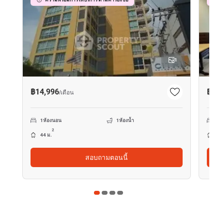
1
฿14,996
฿1
/
เดือน
1
ห้องนอน
1
ห้องน้ำ
2
44 ม.
สอบถามตอนนี้