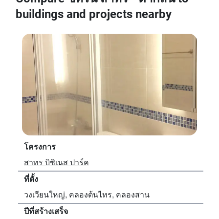
buildings and projects nearby
โครงการ
โค
สาทร บิซิเนส ปาร์ค
เอล
ที่ตั้ง
ที่ตั้
วงเวียนใหญ่, คลองต้นไทร, คลองสาน
วงเ
ปีที่สร้างเสร็จ
ปีที