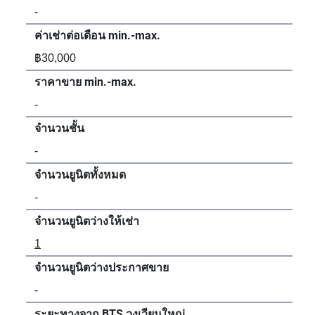
-
-
ค่าเช่าต่อเดือน min.-max.
ค่า
฿30,000
฿16
ราคาขาย min.-max.
รา
-
-
จำนวนชั้น
จำน
-
6
จำนวนยูนิตทั้งหมด
จำน
-
79
จำนวนยูนิตว่างให้เช่า
จำน
1
2
จำนวนยูนิตว่างประกาศขาย
จำน
-
-
ระยะทางจาก BTS วงเวียนใหญ่
ระย