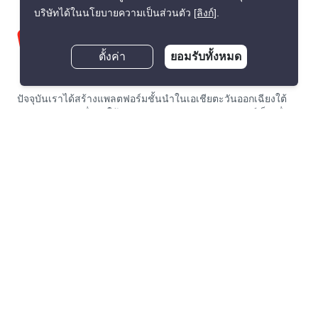
บริษัทได้ในนโยบายความเป็นส่วนตัว
[ลิงก์]
.
ตั้งค่า
ยอมรับทั้งหมด
ปัจจุบันเราได้สร้างแพลตฟอร์มชั้นนำในเอเชียตะวันออกเฉียงใต้
แบบครบวงจร เพื่อทำให้การเช่า และขายอสังหาริมทรัพย์เป็นเรื่อง
ง่าย และโปร่งใสที่สุดสำหรับทุกคนทั้งผู้เช่า, ผู้ซื้อ, เจ้าของ และนาย
หน้า PropertyScout ก่อตั้งขึ้นในปีพ.ศ. 2563 ด้วยอัตราการเติบโต
ก้าวกระโดดและการพัฒนาสินค้าและบริการอย่างเข้มข้นและต่อ
เนื่อง ทำให้เราได้ขึ้นแท่นผู้เชี่ยวชาญในการจัดการด้านการเช่า
และซื้ออันดับต้นของตลาดอสังหาริมทรัพย์ในประเทศไทยอย่าง
รวดเร็ว
เกี่ยวกับ PropertyScout
Resources
เกี่ยวกับเรา
ข่าวอสังหาฯ ในประเทศไทย
เช่า/ซื้อกับเรา ดีอย่างไร
ข้อแนะนำเกี่ยวกับอสังหาฯ