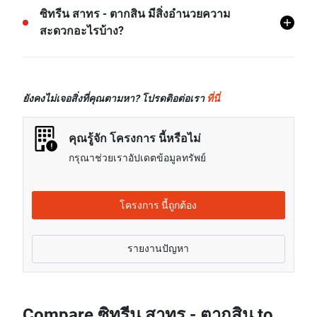
โครงการ ซิทรีน สาทร - ตากสิน มีทั้งหมด 55 ยูนิต
ซิทรีน สาทร - ตากสิน มีสิ่งอำนวยความ
สะดวกอะไรบ้าง?
ซิทรีน สาทร - ตากสิน มีสิ่งอำนวยความสะดวกต่างๆ
มากมาย เช่น ลานจอดรถในร่ม, ลิฟ ล๊อบบี้, เซาว์น่า, สระ
ยังคงไม่เจอสิ่งที่คุณตามหา? โปรดติอต่อเรา
ที่นี่
ว่ายน้ำ, ยิม, กล้องวงจรปิด, และอีกมายมาย
คุณรู้จัก โครงการ นี้หรือไม่
กรุณาช่วยเราอัปเดตข้อมูลทรัพย์
โครงการ นี้ถูกต้อง
รายงานปัญหา
Compare ซิทรีน สาทร - ตากสิน to