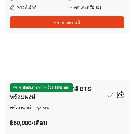
ทาวน์เฮ้าส์
ตกแต่งพร้อมอยู่
สอบถามตอนนี้
12
ทาวน์เฮ้าส์ 3-ห้องนอน ใกล้ BTS
การยืนยันสถานะว่าง เมื่อ 6 วันที่ผ่านมา
พร้อมพงษ์
พร้อมพงษ์, กรุงเทพ
฿60,000/เดือน