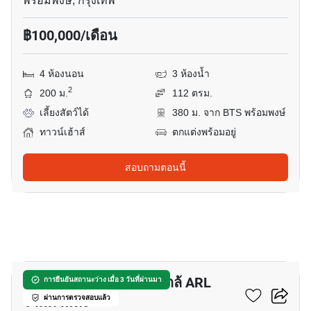
พร้อมพงษ์, กรุงเทพ
฿100,000/เดือน
4 ห้องนอน
3 ห้องน้ำ
2
200 ม.
112 ตรม.
เลี้ยงสัตว์ได้
380 ม. จาก BTS พร้อมพงษ์
ทาวน์เฮ้าส์
ตกแต่งพร้อมอยู่
สอบถามตอนนี้
46
ทาวน์เฮ้าส์ 4-ห้องนอน ใกล้ ARL
การยืนยันสถานะว่าง เมื่อ 3 วันที่ผ่านมา
รามคำแหง
ผ่านการตรวจสอบแล้ว