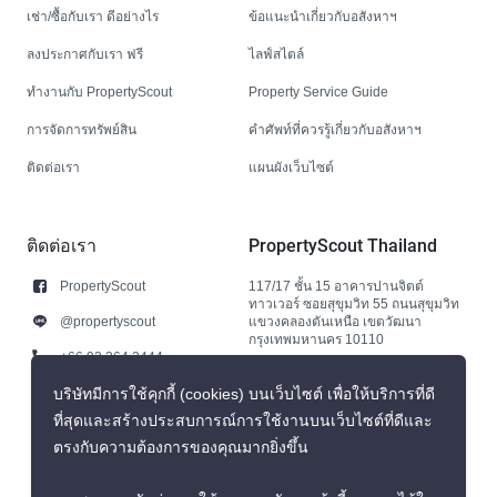
เช่า/ซื้อกับเรา ดีอย่างไร
ข้อแนะนำเกี่ยวกับอสังหาฯ
ลงประกาศกับเรา ฟรี
ไลฟ์สไตล์
ทำงานกับ PropertyScout
Property Service Guide
การจัดการทรัพย์สิน
คำศัพท์ที่ควรรู้เกี่ยวกับอสังหาฯ
ติดต่อเรา
แผนผังเว็บไซต์
ติดต่อเรา
PropertyScout Thailand
PropertyScout
117/17 ชั้น 15 อาคารปานจิตต์
ทาวเวอร์ ซอยสุขุมวิท 55 ถนนสุขุมวิท
@propertyscout
แขวงคลองตันเหนือ เขตวัฒนา
กรุงเทพมหานคร 10110
+66 92 264 3444
+66 92 264 3444
บริษัทมีการใช้คุกกี้ (cookies) บนเว็บไซต์ เพื่อให้บริการที่ดี
ที่สุดและสร้างประสบการณ์การใช้งานบนเว็บไซต์ที่ดีและ
contact@propertyscout.co.th
ตรงกับความต้องการของคุณมากยิ่งขึ้น