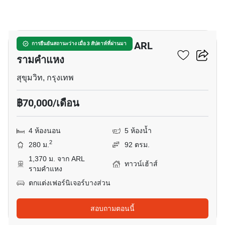
16
ทาวน์เฮ้าส์ 4-ห้องนอน ใกล้ ARL
การยืนยันสถานะว่าง เมื่อ 3 สัปดาห์ที่ผ่านมา
รามคำแหง
สุขุมวิท, กรุงเทพ
฿70,000/เดือน
4 ห้องนอน
5 ห้องน้ำ
2
280 ม.
92 ตรม.
1,370 ม. จาก ARL
ทาวน์เฮ้าส์
รามคำแหง
ตกแต่งเฟอร์นิเจอร์บางส่วน
สอบถามตอนนี้