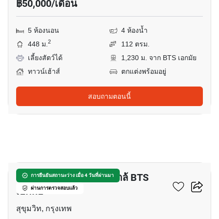
฿50,000/เดือน
5 ห้องนอน
4 ห้องน้ำ
2
448 ม.
112 ตรม.
เลี้ยงสัตว์ได้
1,230 ม. จาก BTS เอกมัย
ทาวน์เฮ้าส์
ตกแต่งพร้อมอยู่
สอบถามตอนนี้
31
ทาวน์เฮ้าส์ 4-ห้องนอน ใกล้ BTS
การยืนยันสถานะว่าง เมื่อ 4 วันที่ผ่านมา
เอกมัย
ผ่านการตรวจสอบแล้ว
สุขุมวิท, กรุงเทพ