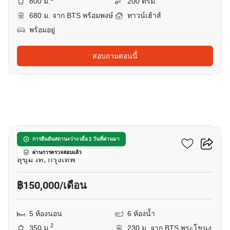
800 ม.
200 ตรม.
680 ม. จาก BTS พร้อมพงษ์
ทาวน์เฮ้าส์
พร้อมอยู่
สอบถามตอนนี้
8
รีเจนท์ 71 เพลส
การยืนยันสถานะว่าง เมื่อ 2 วันที่ผ่านมา
ผ่านการตรวจสอบแล้ว
สุขุมวิท, กรุงเทพ
฿150,000/เดือน
5 ห้องนอน
6 ห้องน้ำ
2
350 ม.
230 ม. จาก BTS พระโขนง