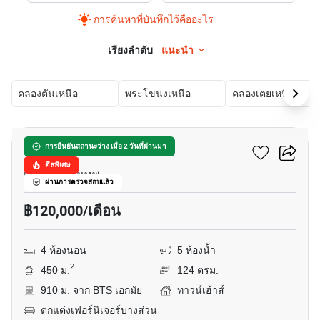
การค้นหาที่บันทึกไว้คืออะไร
เรียงลำดับ
แนะนำ
คลองตันเหนือ
พระโขนงเหนือ
คลองเตยเหนือ
31
โลตัส พอยท์ เอกมัย
การยืนยันสถานะว่าง เมื่อ 2 วันที่ผ่านมา
ดีลพิเศษ
เอกมัย, กรุงเทพ
ผ่านการตรวจสอบแล้ว
฿120,000/เดือน
4 ห้องนอน
5 ห้องน้ำ
2
450 ม.
124 ตรม.
910 ม. จาก BTS เอกมัย
ทาวน์เฮ้าส์
ตกแต่งเฟอร์นิเจอร์บางส่วน