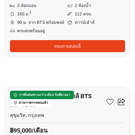
3 ห้องนอน
2 ห้องน้ำ
2
160 ม.
112 ตรม.
90 ม. จาก BTS พร้อมพงษ์
ทาวน์เฮ้าส์
ตกแต่งพร้อมอยู่
สอบถามตอนนี้
24
ทาวน์เฮ้าส์ 3-ห้องนอน ใกล้ BTS
การยืนยันสถานะว่าง เมื่อ 5 วันที่ผ่านมา
พระโขนง
ผ่านการตรวจสอบแล้ว
สุขุมวิท, กรุงเทพ
฿95,000/เดือน