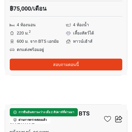
฿75,000/เดือน
4 ห้องนอน
4 ห้องน้ำ
2
220 ม.
เลี้ยงสัตว์ได้
600 ม. จาก BTS เอกมัย
ทาวน์เฮ้าส์
ตกแต่งพร้อมอยู่
สอบถามตอนนี้
4
ทาวน์เฮ้าส์ 4-ห้องนอน ใกล้ BTS
การยืนยันสถานะว่าง เมื่อ 2 สัปดาห์ที่ผ่านมา
พร้อมพงษ์
ผ่านการตรวจสอบแล้ว