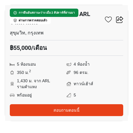
ทาวน์เฮ้าส์ 5-ห้องนอน ใกล้ ARL
การยืนยันสถานะว่าง เมื่อ 2 สัปดาห์ที่ผ่านมา
รามคำแหง
ผ่านการตรวจสอบแล้ว
สุขุมวิท, กรุงเทพ
฿55,000/เดือน
5 ห้องนอน
4 ห้องน้ำ
2
350 ม.
96 ตรม.
1,430 ม. จาก ARL
ทาวน์เฮ้าส์
รามคำแหง
พร้อมอยู่
5
สอบถามตอนนี้