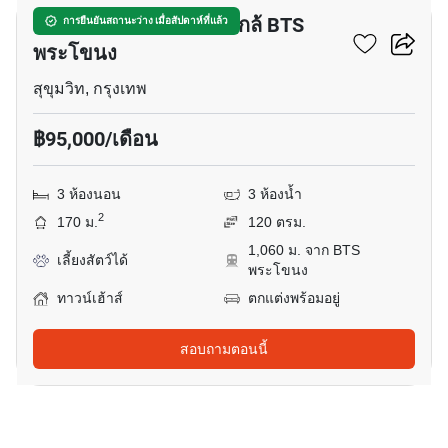
ทาวน์เฮ้าส์ 3-ห้องนอน ใกล้ BTS
การยืนยันสถานะว่าง เมื่อสัปดาห์ที่แล้ว
พระโขนง
สุขุมวิท, กรุงเทพ
฿95,000/เดือน
3 ห้องนอน
3 ห้องน้ำ
2
170 ม.
120 ตรม.
1,060 ม. จาก BTS
เลี้ยงสัตว์ได้
พระโขนง
ทาวน์เฮ้าส์
ตกแต่งพร้อมอยู่
สอบถามตอนนี้
24