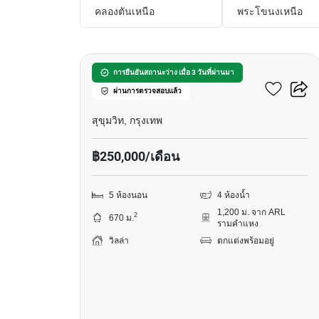
คลองตันเหนือ
พระโขนงเหนือ
15
วิลล่า 5-ห้องนอน ใกล้ ARL
การยืนยันสถานะว่าง เมื่อ 3 วันที่ผ่านมา
ผ่านการตรวจสอบแล้ว
รามคำแหง
สุขุมวิท, กรุงเทพ
฿250,000/เดือน
5 ห้องนอน
4 ห้องน้ำ
1,200 ม. จาก ARL
2
670 ม.
รามคำแหง
วิลล่า
ตกแต่งพร้อมอยู่