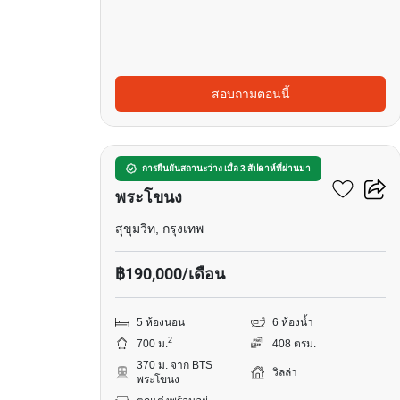
สอบถามตอนนี้
11
วิลล่า 5-ห้องนอน ใกล้ BTS
การยืนยันสถานะว่าง เมื่อ 3 สัปดาห์ที่ผ่านมา
พระโขนง
สุขุมวิท, กรุงเทพ
฿190,000/เดือน
5 ห้องนอน
6 ห้องน้ำ
2
700 ม.
408 ตรม.
370 ม. จาก BTS
วิลล่า
พระโขนง