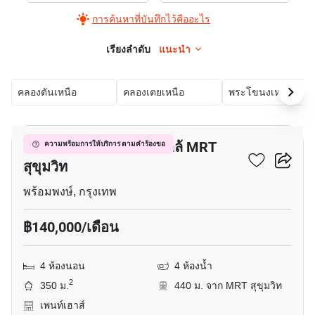
การค้นหาที่บันทึกไว้คืออะไร
เรียงลำดับ
แนะนำ
คลองตันเหนือ
คลองเตยเหนือ
พระโขนงเหนือ
18
เพ้นท์เฮ้าส์ 4-ห้องนอน ใกล้ MRT
ความพร้อมการให้บริการ ตามคำร้องขอ
สุขุมวิท
พร้อมพงษ์, กรุงเทพ
฿140,000/เดือน
4 ห้องนอน
4 ห้องน้ำ
2
350 ม.
440 ม. จาก MRT สุขุมวิท
เพนท์เฮาส์