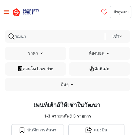
เข้าสู่ระบบ
เช่า
ราคา
ห้องนอน
คอนโด Low-rise
ดีลพิเศษ
อื่นๆ
เพนท์เฮ้าส์ให้เช่าในวัฒนา
1
-
3
จากผลลัพธ์
3
รายการ
บันทึกการค้นหา
แบ่งปัน