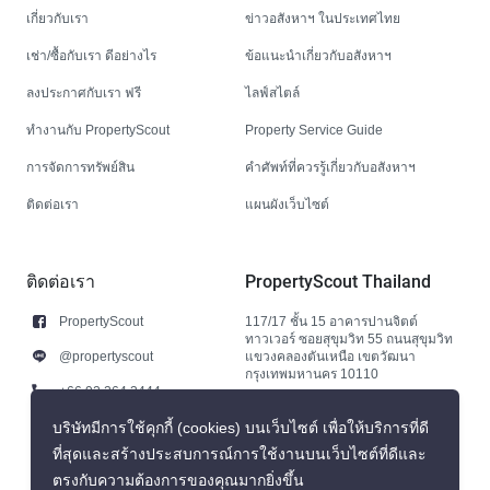
เกี่ยวกับเรา
ข่าวอสังหาฯ ในประเทศไทย
เช่า/ซื้อกับเรา ดีอย่างไร
ข้อแนะนำเกี่ยวกับอสังหาฯ
ลงประกาศกับเรา ฟรี
ไลฟ์สไตล์
ทำงานกับ PropertyScout
Property Service Guide
การจัดการทรัพย์สิน
คำศัพท์ที่ควรรู้เกี่ยวกับอสังหาฯ
ติดต่อเรา
แผนผังเว็บไซต์
ติดต่อเรา
PropertyScout Thailand
PropertyScout
117/17 ชั้น 15 อาคารปานจิตต์
ทาวเวอร์ ซอยสุขุมวิท 55 ถนนสุขุมวิท
@propertyscout
แขวงคลองตันเหนือ เขตวัฒนา
กรุงเทพมหานคร 10110
+66 92 264 3444
+66 92 264 3444
บริษัทมีการใช้คุกกี้ (cookies) บนเว็บไซต์ เพื่อให้บริการที่ดี
ที่สุดและสร้างประสบการณ์การใช้งานบนเว็บไซต์ที่ดีและ
contact@propertyscout.co.th
ตรงกับความต้องการของคุณมากยิ่งขึ้น