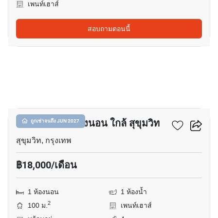
เพนท์เฮาส์
สอบถามตอนนี้
18
เพ้นท์เฮ้าส์ 1-ห้องนอน ใกล้ สุขุมวิท
ถูกเช่าจนถึง JUN 2027
สุขุมวิท, กรุงเทพ
฿18,000/เดือน
1 ห้องนอน
1 ห้องน้ำ
2
100 ม.
เพนท์เฮาส์