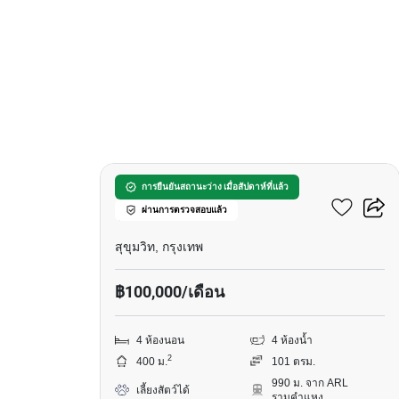
12
บ้าน 4-ห้องนอน ใกล้ ARL
การยืนยันสถานะว่าง เมื่อสัปดาห์ที่แล้ว
ผ่านการตรวจสอบแล้ว
รามคำแหง
สุขุมวิท, กรุงเทพ
฿100,000/เดือน
4 ห้องนอน
4 ห้องน้ำ
2
400 ม.
101 ตรม.
990 ม. จาก ARL
เลี้ยงสัตว์ได้
รามคำแหง