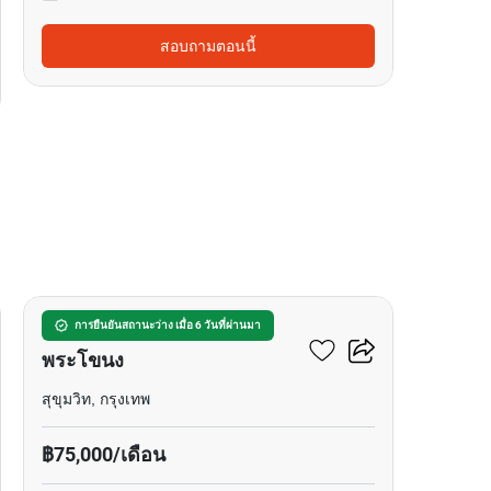
สอบถามตอนนี้
13
บ้าน 4-ห้องนอน ใกล้ BTS
การยืนยันสถานะว่าง เมื่อ 6 วันที่ผ่านมา
พระโขนง
สุขุมวิท, กรุงเทพ
฿75,000/เดือน