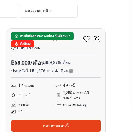
คลองเตยเหนือ
18
ไท ปิง ทาวเวอร์ส สุขุมวิท 63
การยืนยันสถานะว่าง เมื่อ 4 วันที่ผ่านมา
ดีลพิเศษ
สุขุมวิท, กรุงเทพ
฿58,000/เดือน
฿59,976/เดือน
ประหยัดไป ฿1,976 บาทต่อเดือน
4 ห้องนอน
4 ห้องน้ำ
1,250 ม. จาก ARL
2
252 ม.
รามคำแหง
คอนโด
ตกแต่งพร้อมอยู่
14
สอบถามตอนนี้