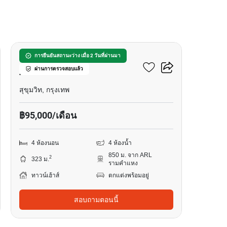
46
ทาวน์เฮ้าส์ 4-ห้องนอน ใกล้
การยืนยันสถานะว่าง เมื่อ 2 วันที่ผ่านมา
ผ่านการตรวจสอบแล้ว
ARL รามคำแหง
สุขุมวิท, กรุงเทพ
฿95,000/เดือน
4 ห้องนอน
4 ห้องน้ำ
850 ม. จาก ARL
2
323 ม.
รามคำแหง
ทาวน์เฮ้าส์
ตกแต่งพร้อมอยู่
สอบถามตอนนี้