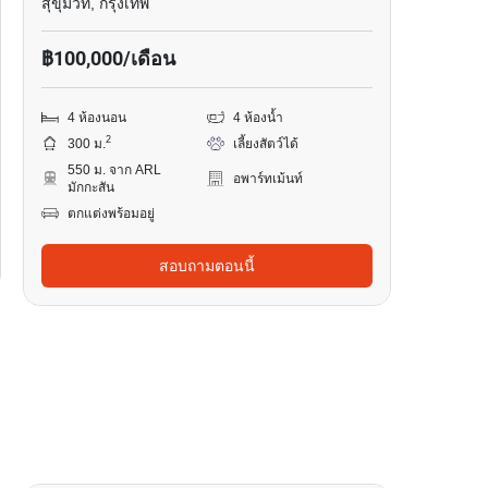
สุขุมวิท, กรุงเทพ
฿100,000/เดือน
4 ห้องนอน
4 ห้องน้ำ
2
300 ม.
เลี้ยงสัตว์ได้
550 ม. จาก ARL
อพาร์ทเม้นท์
มักกะสัน
ตกแต่งพร้อมอยู่
สอบถามตอนนี้
4