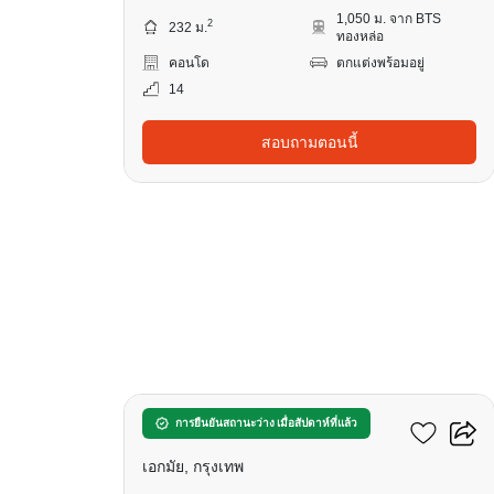
1,050 ม. จาก BTS
2
232 ม.
ทองหล่อ
คอนโด
ตกแต่งพร้อมอยู่
14
สอบถามตอนนี้
26
ลา คาสเคด คอนโดมิเนียม
การยืนยันสถานะว่าง เมื่อสัปดาห์ที่แล้ว
เอกมัย, กรุงเทพ