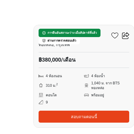
7
เทล่า ทองหล่อ 13
การยืนยันสถานะว่าง เมื่อสัปดาห์ที่แล้ว
ผ่านการตรวจสอบแล้ว
ทองหล่อ, กรุงเทพ
฿380,000/เดือน
4 ห้องนอน
4 ห้องน้ำ
1,040 ม. จาก BTS
2
310 ม.
ทองหล่อ
คอนโด
พร้อมอยู่
9
สอบถามตอนนี้