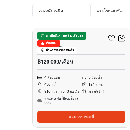
คลองตันเหนือ
พระโขนงเหนือ
31
โลตัส พอยท์ เอกมัย
การยืนยันสถานะว่าง เมื่อวาน
ดีลพิเศษ
เอกมัย, กรุงเทพ
ผ่านการตรวจสอบแล้ว
฿120,000/เดือน
4 ห้องนอน
5 ห้องน้ำ
2
450 ม.
124 ตรม.
910 ม. จาก BTS เอกมัย
ทาวน์เฮ้าส์
ตกแต่งเฟอร์นิเจอร์บาง
ส่วน
สอบถามตอนนี้