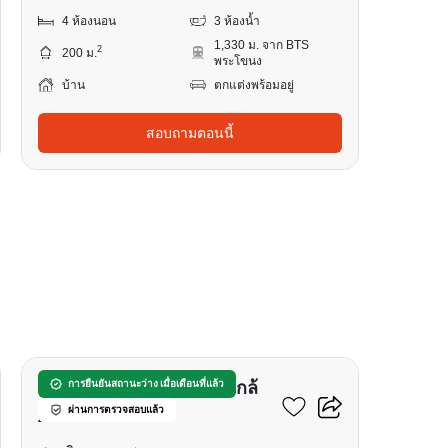
4 ห้องนอน
3 ห้องน้ำ
1,330 ม. จาก BTS
2
200 ม.
พระโขนง
บ้าน
ตกแต่งพร้อมอยู่
สอบถามตอนนี้
24
อพาร์ทเมนต์ 4-ห้องนอน ใกล้
การยืนยันสถานะว่าง เมื่อเดือนที่แล้ว
ผ่านการตรวจสอบแล้ว
ARL มักกะสัน