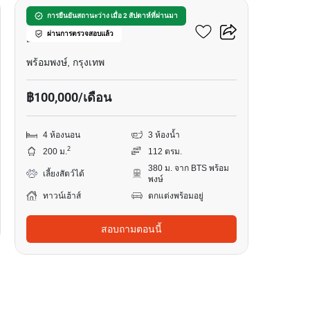
ทาวน์เฮ้าส์ 4-ห้องนอน ใกล้
การยืนยันสถานะว่าง เมื่อ 2 สัปดาห์ที่ผ่านมา
ผ่านการตรวจสอบแล้ว
BTS พร้อมพงษ์
พร้อมพงษ์, กรุงเทพ
฿100,000/เดือน
4 ห้องนอน
3 ห้องน้ำ
2
200 ม.
112 ตรม.
380 ม. จาก BTS พร้อม
เลี้ยงสัตว์ได้
พงษ์
ทาวน์เฮ้าส์
ตกแต่งพร้อมอยู่
สอบถามตอนนี้