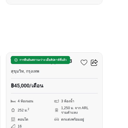
14
ไท ปิง ทาวเวอร์ส สุขุมวิท 63
การยืนยันสถานะว่าง เมื่อสัปดาห์ที่แล้ว
สุขุมวิท, กรุงเทพ
฿45,000/เดือน
4 ห้องนอน
3 ห้องน้ำ
1,250 ม. จาก ARL
2
252 ม.
รามคำแหง
คอนโด
ตกแต่งพร้อมอยู่
16