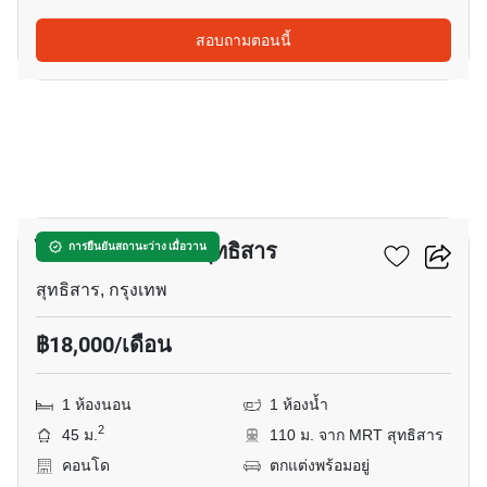
สอบถามตอนนี้
8
ไลฟ์ แอท รัชดา - สุทธิสาร
การยืนยันสถานะว่าง เมื่อวาน
สุทธิสาร, กรุงเทพ
฿18,000/เดือน
1 ห้องนอน
1 ห้องน้ำ
2
45 ม.
110 ม. จาก MRT สุทธิสาร
คอนโด
ตกแต่งพร้อมอยู่