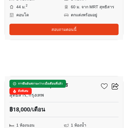
2
44 ม.
60 ม. จาก MRT สุทธิสาร
คอนโด
ตกแต่งพร้อมอยู่
สอบถามตอนนี้
17
เซ็นทริค รัชดา-สุทธิสาร
การยืนยันสถานะว่าง เมื่อเดือนที่แล้ว
ดีลพิเศษ
สุทธิสาร, กรุงเทพ
฿18,000/เดือน
1 ห้องนอน
1 ห้องน้ำ