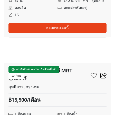
37 ม.
140 ม. จาก MRT สุทธิสาร
คอนโด
ตกแต่งพร้อมอยู่
15
สอบถามตอนนี้
6
คอนโด 1-ห้องนอน ใกล้ MRT
การยืนยันสถานะว่าง เมื่อเดือนที่แล้ว
สุทธิสาร
ใหม่
สุทธิสาร, กรุงเทพ
฿15,500/เดือน
1 ห้องนอน
1 ห้องน้ำ