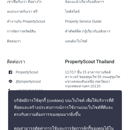
เช่า/ซื้อกับเรา ดีอย่างไร
ข้อแนะนำเกี่ยวกับอสังหาฯ
ลงประกาศกับเรา ฟรี
ไลฟ์สไตล์
ทำงานกับ PropertyScout
Property Service Guide
การจัดการทรัพย์สิน
คำศัพท์ที่ควรรู้เกี่ยวกับอสังหาฯ
ติดต่อเรา
แผนผังเว็บไซต์
ติดต่อเรา
PropertyScout Thailand
PropertyScout
117/17 ชั้น 15 อาคารปานจิตต์
ทาวเวอร์ ซอยสุขุมวิท 55 ถนนสุขุมวิท
@propertyscout
แขวงคลองตันเหนือ เขตวัฒนา
กรุงเทพมหานคร 10110
+66 92 264 3444
+66 92 264 3444
บริษัทมีการใช้คุกกี้ (cookies) บนเว็บไซต์ เพื่อให้บริการที่ดี
ที่สุดและสร้างประสบการณ์การใช้งานบนเว็บไซต์ที่ดีและ
contact@propertyscout.co.th
ตรงกับความต้องการของคุณมากยิ่งขึ้น
คุณสามารถตัดค่าการใช้และการจัดการคุ้กกี้ของคุณได้ใน