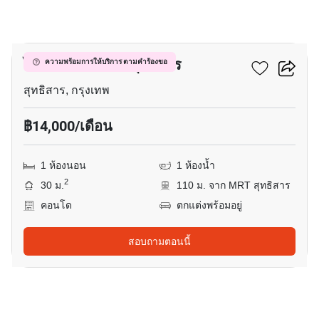
7
ไลฟ์ แอท รัชดา - สุทธิสาร
ความพร้อมการให้บริการ ตามคำร้องขอ
สุทธิสาร, กรุงเทพ
฿14,000/เดือน
1 ห้องนอน
1 ห้องน้ำ
2
30 ม.
110 ม. จาก MRT สุทธิสาร
คอนโด
ตกแต่งพร้อมอยู่
สอบถามตอนนี้