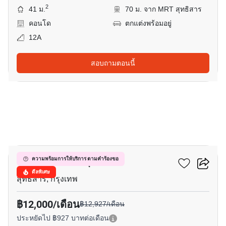
2
41 ม.
70 ม. จาก MRT สุทธิสาร
คอนโด
ตกแต่งพร้อมอยู่
12A
สอบถามตอนนี้
9
เซ็นทริค รัชดา-สุทธิสาร
ความพร้อมการให้บริการ ตามคำร้องขอ
ดีลพิเศษ
สุทธิสาร, กรุงเทพ
฿12,000/เดือน
฿12,927/เดือน
ประหยัดไป ฿927 บาทต่อเดือน