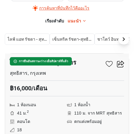
การค้นหาที่บันทึกไว้คืออะไร
เรียงลำดับ
แนะนำ
ไลฟ์ แอท รัชดา - สุทธิสาร
เซ็นทริค รัชดา-สุทธิสาร
ชาโตว์ 
6
ไลฟ์ แอท รัชดา - สุทธิสาร
การยืนยันสถานะว่าง เมื่อสัปดาห์ที่แล้ว
สุทธิสาร, กรุงเทพ
฿16,000/เดือน
1 ห้องนอน
1 ห้องน้ำ
2
41 ม.
110 ม. จาก MRT สุทธิสาร
คอนโด
ตกแต่งพร้อมอยู่
18