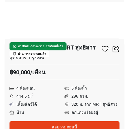
21
บ้าน 4-ห้องนอน ใกล้ MRT สุทธิสาร
การยืนยันสถานะว่าง เมื่อเดือนที่แล้ว
ผ่านการตรวจสอบแล้ว
สุทธิสาร, กรุงเทพ
฿90,000/เดือน
4 ห้องนอน
5 ห้องน้ำ
2
444.5 ม.
296 ตรม.
เลี้ยงสัตว์ได้
320 ม. จาก MRT สุทธิสาร
บ้าน
ตกแต่งพร้อมอยู่
สอบถามตอนนี้