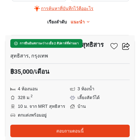
การค้นหาที่บันทึกไว้คืออะไร
เรียงลำดับ
แนะนำ
25
บ้าน 4-ห้องนอน ใกล้ MRT สุทธิสาร
การยืนยันสถานะว่าง เมื่อ 2 สัปดาห์ที่ผ่านมา
สุทธิสาร, กรุงเทพ
฿35,000/เดือน
4 ห้องนอน
3 ห้องน้ำ
2
328 ม.
เลี้ยงสัตว์ได้
10 ม. จาก MRT สุทธิสาร
บ้าน
ตกแต่งพร้อมอยู่
สอบถามตอนนี้