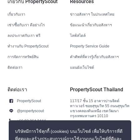
เกี่ยวกับ PropertyScout
Resources
เกี่ยวกับเรา
ข่าวอสังหาฯ ในประเทศไทย
เช่า/ซื้อกับเรา ดีอย่างไร
ข้อแนะนำเกี่ยวกับอสังหาฯ
ลงประกาศกับเรา ฟรี
ไลฟ์สไตล์
ทำงานกับ PropertyScout
Property Service Guide
การจัดการทรัพย์สิน
คำศัพท์ที่ควรรู้เกี่ยวกับอสังหาฯ
ติดต่อเรา
แผนผังเว็บไซต์
ติดต่อเรา
PropertyScout Thailand
PropertyScout
117/17 ชั้น 15 อาคารปานจิตต์
ทาวเวอร์ ซอยสุขุมวิท 55 ถนนสุขุมวิท
@propertyscout
แขวงคลองตันเหนือ เขตวัฒนา
กรุงเทพมหานคร 10110
+66 92 264 3444
+66 92 264 3444
บริษัทมีการใช้คุกกี้ (cookies) บนเว็บไซต์ เพื่อให้บริการที่ดี
ที่สุดและสร้างประสบการณ์การใช้งานบนเว็บไซต์ที่ดีและ