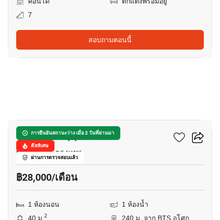
คอนโด
ตกแต่งพร้อมอยู่
7
สอบถามตอนนี้
5
ซิตี้ สมาร์ท สุขุมวิท18
การยืนยันสถานะว่าง เมื่อ 2 วันที่ผ่านมา
ดีลพิเศษ
พร้อมพงษ์, กรุงเทพ
ผ่านการตรวจสอบแล้ว
฿28,000/เดือน
1 ห้องนอน
1 ห้องน้ำ
2
40 ม.
240 ม. จาก BTS อโศก