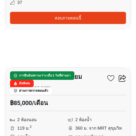
37
สอบถามตอนนี้
5
สุขุมวิท เฮ้าส์ คอนโดมิเนียม
การยืนยันสถานะว่าง เมื่อ 2 วันที่ผ่านมา
ดีลพิเศษ
พร้อมพงษ์, กรุงเทพ
ผ่านการตรวจสอบแล้ว
฿85,000/เดือน
2 ห้องนอน
2 ห้องน้ำ
2
119 ม.
360 ม. จาก MRT สุขุมวิท