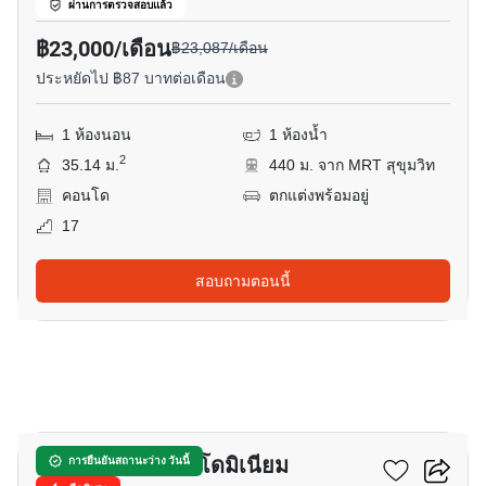
ผ่านการตรวจสอบแล้ว
฿23,000/เดือน
฿23,087/เดือน
ประหยัดไป ฿87 บาทต่อเดือน
1 ห้องนอน
1 ห้องน้ำ
2
35.14 ม.
440 ม. จาก MRT สุขุมวิท
คอนโด
ตกแต่งพร้อมอยู่
17
สอบถามตอนนี้
2
เดอะ เทรนดี้ คอนโดมิเนียม
การยืนยันสถานะว่าง วันนี้