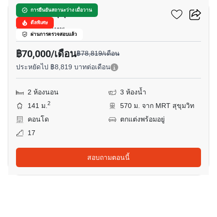
เดอะ รูม สุขุมวิท 21
การยืนยันสถานะว่าง เมื่อวาน
ดีลพิเศษ
อโศก, กรุงเทพ
ผ่านการตรวจสอบแล้ว
฿70,000/เดือน
฿78,819/เดือน
ประหยัดไป ฿8,819 บาทต่อเดือน
2 ห้องนอน
3 ห้องน้ำ
2
141 ม.
570 ม. จาก MRT สุขุมวิท
คอนโด
ตกแต่งพร้อมอยู่
17
สอบถามตอนนี้
5