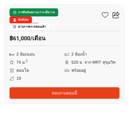
ดิ เอส อโศก
การยืนยันสถานะว่าง เมื่อวาน
ดีลพิเศษ
อโศก, กรุงเทพ
ผ่านการตรวจสอบแล้ว
฿61,000/เดือน
2 ห้องนอน
2 ห้องน้ำ
2
74 ม.
520 ม. จาก MRT สุขุมวิท
คอนโด
พร้อมอยู่
19
สอบถามตอนนี้