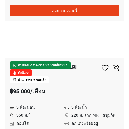
สอบถามตอนนี้
20
วัฒนา ไฮทส์ คอนโดมิเนียม
การยืนยันสถานะว่าง เมื่อ 5 วันที่ผ่านมา
ดีลพิเศษ
อโศก, กรุงเทพ
ผ่านการตรวจสอบแล้ว
฿95,000/เดือน
3 ห้องนอน
3 ห้องน้ำ
2
350 ม.
220 ม. จาก MRT สุขุมวิท
คอนโด
ตกแต่งพร้อมอยู่