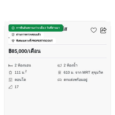
14
รอย์ช ไพรเวท เรสซิเดนซ์ส
การยืนยันสถานะว่าง เมื่อ 2 วันที่ผ่านมา
ผ่านการตรวจสอบแล้ว
พร้อมพงษ์, กรุงเทพ
พิเศษเฉพาะที่ PROPERTYSCOUT
฿85,000/เดือน
2 ห้องนอน
2 ห้องน้ำ
2
111 ม.
610 ม. จาก MRT สุขุมวิท
คอนโด
ตกแต่งพร้อมอยู่
17