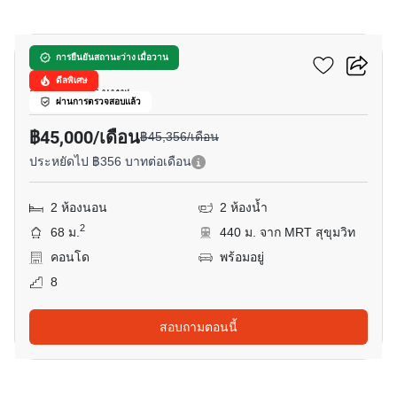
21
โนเบิล รีโคล
การยืนยันสถานะว่าง เมื่อวาน
ดีลพิเศษ
สุขุมวิท, กรุงเทพ
ผ่านการตรวจสอบแล้ว
฿45,000/เดือน
฿45,356/เดือน
ประหยัดไป ฿356 บาทต่อเดือน
2 ห้องนอน
2 ห้องน้ำ
2
68 ม.
440 ม. จาก MRT สุขุมวิท
คอนโด
พร้อมอยู่
8
สอบถามตอนนี้