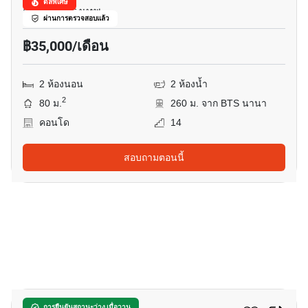
ดีลพิเศษ
สุขุมวิท, กรุงเทพ
ผ่านการตรวจสอบแล้ว
฿35,000/เดือน
2 ห้องนอน
2 ห้องน้ำ
2
80 ม.
260 ม. จาก BTS นานา
คอนโด
14
สอบถามตอนนี้
12
การยืนยันสถานะว่าง เมื่อวาน