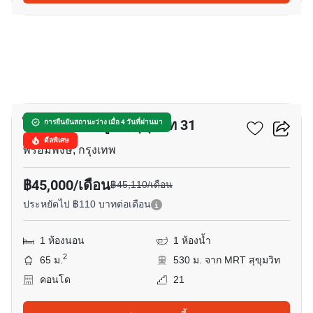
5
ไซมิส เอ๊กซ์ตลูซีฟ สุขุมวิท 31
การยืนยันสถานะว่าง เมื่อ 4 วันที่ผ่านมา
ดีลพิเศษ
พร้อมพงษ์, กรุงเทพ
฿45,000/เดือน
฿45,110/เดือน
ประหยัดไป ฿110 บาทต่อเดือน
1 ห้องนอน
1 ห้องน้ำ
2
65 ม.
530 ม. จาก MRT สุขุมวิท
คอนโด
21