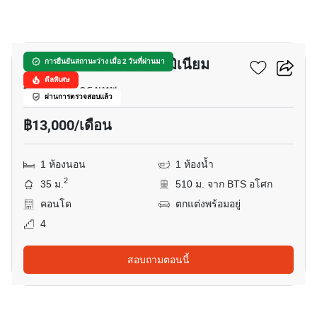
4
เดอะ ไพร์ม สวีท คอนโดมิเนียม
การยืนยันสถานะว่าง เมื่อ 2 วันที่ผ่านมา
ดีลพิเศษ
พร้อมพงษ์, กรุงเทพ
ผ่านการตรวจสอบแล้ว
฿13,000/เดือน
1 ห้องนอน
1 ห้องน้ำ
2
35 ม.
510 ม. จาก BTS อโศก
คอนโด
ตกแต่งพร้อมอยู่
4
สอบถามตอนนี้