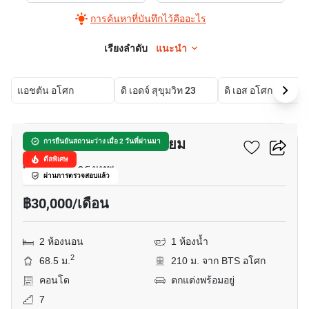
การค้นหาที่บันทึกไว้คืออะไร
เรียงลำดับ
แนะนำ
แอชตัน อโศก
ดิ เอดจ์ สุขุมวิท 23
ดิ เอส อโศก
15
ประสานมิตร คอนโดมิเนียม
การยืนยันสถานะว่าง เมื่อ 2 วันที่ผ่านมา
ดีลพิเศษ
พร้อมพงษ์, กรุงเทพ
ผ่านการตรวจสอบแล้ว
฿30,000/เดือน
2 ห้องนอน
1 ห้องน้ำ
2
68.5 ม.
210 ม. จาก BTS อโศก
คอนโด
ตกแต่งพร้อมอยู่
7