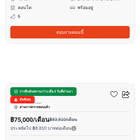
คอนโด
พร้อมอยู่
6
สอบถามตอนนี้
12
เซเลส อโศก
การยืนยันสถานะว่าง เมื่อ 3 วันที่ผ่านมา
ดีลพิเศษ
อโศก, กรุงเทพ
ผ่านการตรวจสอบแล้ว
฿75,000/เดือน
฿83,810/เดือน
ประหยัดไป ฿8,810 บาทต่อเดือน