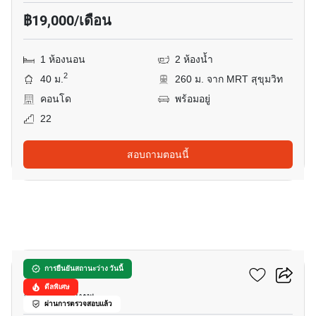
฿19,000/เดือน
1 ห้องนอน
2 ห้องน้ำ
2
40 ม.
260 ม. จาก MRT สุขุมวิท
คอนโด
พร้อมอยู่
22
สอบถามตอนนี้
23
ลาส โคลินาส
การยืนยันสถานะว่าง วันนี้
ดีลพิเศษ
อโศก, กรุงเทพ
ผ่านการตรวจสอบแล้ว