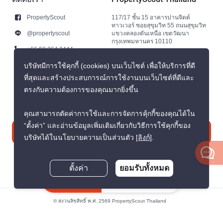
PropertyScout
117/17 ชั้น 15 อาคารปานจิตต์
ทาวเวอร์ ซอยสุขุมวิท 55 ถนนสุขุมวิท
@propertyscout
แขวงคลองตันเหนือ เขตวัฒนา
กรุงเทพมหานคร 10110
+66 92 264 3444
+66 92 264 3444
บริษัทมีการใช้คุกกี้ (cookies) บนเว็บไซต์ เพื่อให้บริการที่ดี
ที่สุดและสร้างประสบการณ์การใช้งานบนเว็บไซต์ที่ดีและ
contact@propertyscout.co.th
ตรงกับความต้องการของคุณมากยิ่งขึ้น
คุณสามารถตัดค่าการใช้และการจัดการคุ้กกี้ของคุณได้ใน
“ตั้งค่า” และอ่านข้อมูลเพิ่มเติมเกี่ยวกับวิธีการใช้คุกกี้ของ
ติดต่อเรา
บริษัทได้ในนโยบายความเป็นส่วนตัว
[ลิงก์]
.
ตั้งค่า
ยอมรับทั้งหมด
สอบถามตอนนี้
© สงวนลิขสิทธิ์ พ.ศ. 2569 PropertyScout Thailand
นโยบายความเป็นส่วนตัว
ข้อตกลงและเงื่อนไข