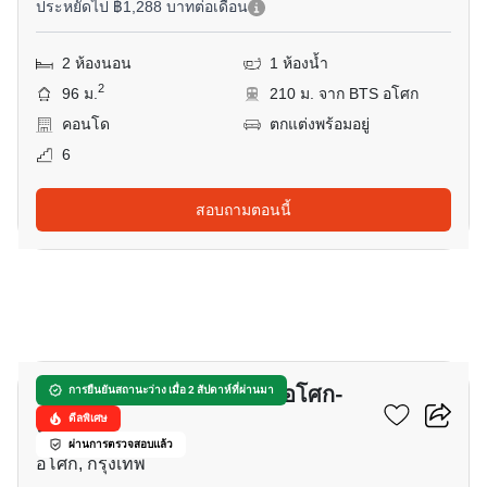
ประหยัดไป ฿1,288 บาทต่อเดือน
2 ห้องนอน
1 ห้องน้ำ
2
96 ม.
210 ม. จาก BTS อโศก
คอนโด
ตกแต่งพร้อมอยู่
6
สอบถามตอนนี้
15
เดอะ มาสเตอร์ เซ็นเธรี่ยม อโศก-
การยืนยันสถานะว่าง เมื่อ 2 สัปดาห์ที่ผ่านมา
สุขุมวิท
ดีลพิเศษ
ผ่านการตรวจสอบแล้ว
อโศก, กรุงเทพ