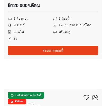
฿120,000/เดือน
3 ห้องนอน
3 ห้องน้ำ
2
200 ม.
120 ม. จาก BTS อโศก
คอนโด
พร้อมอยู่
25
สอบถามตอนนี้
13
โนเบิล รีโคล
การยืนยันสถานะว่าง วันนี้
ดีลพิเศษ
สุขุมวิท, กรุงเทพ