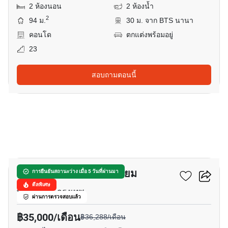
2 ห้องนอน
2 ห้องน้ำ
2
94 ม.
30 ม. จาก BTS นานา
คอนโด
ตกแต่งพร้อมอยู่
23
สอบถามตอนนี้
14
ประสานมิตร คอนโดมิเนียม
การยืนยันสถานะว่าง เมื่อ 5 วันที่ผ่านมา
ดีลพิเศษ
พร้อมพงษ์, กรุงเทพ
ผ่านการตรวจสอบแล้ว
฿35,000/เดือน
฿36,288/เดือน