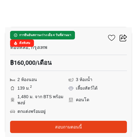
14
นิวาติ ทองหล่อ 23
การยืนยันสถานะว่าง เมื่อ 4 วันที่ผ่านมา
ดีลพิเศษ
ทองหล่อ, กรุงเทพ
฿160,000/เดือน
2 ห้องนอน
3 ห้องน้ำ
2
139 ม.
เลี้ยงสัตว์ได้
1,480 ม. จาก BTS พร้อม
คอนโด
พงษ์
ตกแต่งพร้อมอยู่
สอบถามตอนนี้