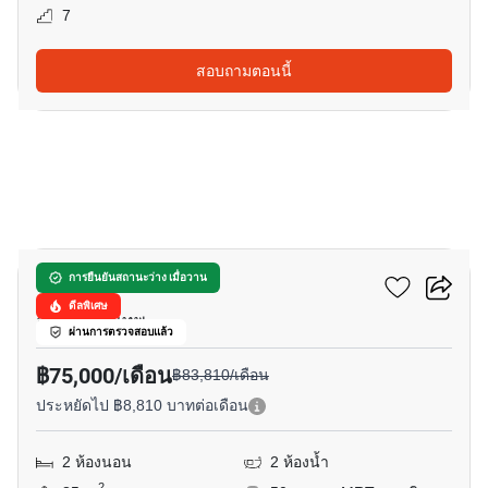
7
สอบถามตอนนี้
12
เซเลส อโศก
การยืนยันสถานะว่าง เมื่อวาน
ดีลพิเศษ
อโศก, กรุงเทพ
ผ่านการตรวจสอบแล้ว
฿75,000/เดือน
฿83,810/เดือน
ประหยัดไป ฿8,810 บาทต่อเดือน
2 ห้องนอน
2 ห้องน้ำ
2