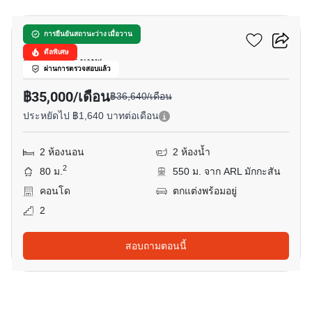
เบเวอรี่ ทาวเวอร์
การยืนยันสถานะว่าง เมื่อวาน
ดีลพิเศษ
สุขุมวิท, กรุงเทพ
ผ่านการตรวจสอบแล้ว
฿35,000/เดือน
฿36,640/เดือน
ประหยัดไป ฿1,640 บาทต่อเดือน
2 ห้องนอน
2 ห้องน้ำ
2
80 ม.
550 ม. จาก ARL มักกะสัน
คอนโด
ตกแต่งพร้อมอยู่
2
สอบถามตอนนี้