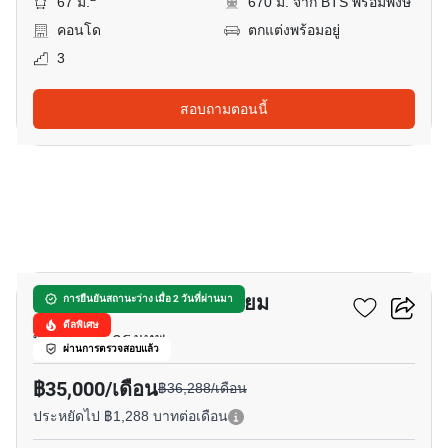
67 ม.
670 ม. จาก BTS พร้อมพงษ์
คอนโด
ตกแต่งพร้อมอยู่
3
สอบถามตอนนี้
14
ประสานมิตร คอนโดมิเนียม
การยืนยันสถานะว่าง เมื่อ 2 วันที่ผ่านมา
ดีลพิเศษ
พร้อมพงษ์, กรุงเทพ
ผ่านการตรวจสอบแล้ว
฿35,000/เดือน
฿36,288/เดือน
ประหยัดไป ฿1,288 บาทต่อเดือน