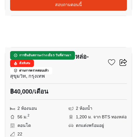
สอบถามตอนนี้
14
เดอะฟายน์ แบงค็อค ทองหล่อ-
การยืนยันสถานะว่าง เมื่อ 5 วันที่ผ่านมา
เอกมัย
ดีลพิเศษ
ผ่านการตรวจสอบแล้ว
สุขุมวิท, กรุงเทพ
฿40,000/เดือน
2 ห้องนอน
2 ห้องน้ำ
2
56 ม.
1,200 ม. จาก BTS ทองหล่อ
คอนโด
ตกแต่งพร้อมอยู่
22