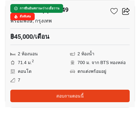
เดอะ เครส สุขุมวิท 49
การยืนยันสถานะว่าง เมื่อวาน
ดีลพิเศษ
พร้อมพงษ์, กรุงเทพ
฿45,000/เดือน
2 ห้องนอน
2 ห้องน้ำ
2
71.4 ม.
700 ม. จาก BTS ทองหล่อ
คอนโด
ตกแต่งพร้อมอยู่
7
สอบถามตอนนี้
22