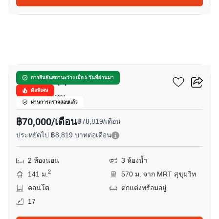
9
เดอะ รูม สุขุมวิท 21
การยืนยันสถานะว่าง เมื่อ 5 วันที่ผ่านมา
ดีลพิเศษ
อโศก, กรุงเทพ
ผ่านการตรวจสอบแล้ว
฿70,000/เดือน
฿78,819/เดือน
ประหยัดไป ฿8,819 บาทต่อเดือน
2 ห้องนอน
3 ห้องน้ำ
2
141 ม.
570 ม. จาก MRT สุขุมวิท
คอนโด
ตกแต่งพร้อมอยู่
17