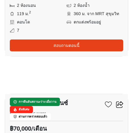
2 ห้องนอน
2 ห้องน้ำ
2
119 ม.
360 ม. จาก MRT สุขุมวิท
คอนโด
ตกแต่งพร้อมอยู่
7
สอบถามตอนนี้
6
ทองหล่อ 21 เรสซิเดนซ์
การยืนยันสถานะว่าง เมื่อวาน
ดีลพิเศษ
ทองหล่อ, กรุงเทพ
ผ่านการตรวจสอบแล้ว
฿70,000/เดือน