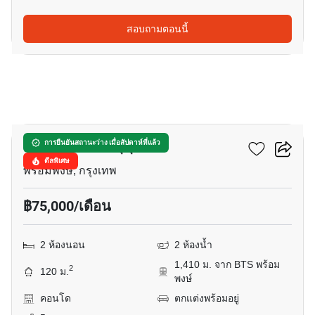
สอบถามตอนนี้
9
ดาวน์ทาวน์ 49 สุขุมวิท
การยืนยันสถานะว่าง เมื่อสัปดาห์ที่แล้ว
ดีลพิเศษ
พร้อมพงษ์, กรุงเทพ
฿75,000/เดือน
2 ห้องนอน
2 ห้องน้ำ
1,410 ม. จาก BTS พร้อม
2
120 ม.
พงษ์
คอนโด
ตกแต่งพร้อมอยู่