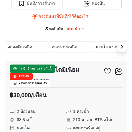
บันทึกการค้นหา
แบ่งปัน
การค้นหาที่บันทึกไว้คืออะไร
เรียงลำดับ
แนะนำ
คลองตันเหนือ
คลองเตยเหนือ
พระโขนงเหนือ
15
ประสานมิตร คอนโดมิเนียม
การยืนยันสถานะว่าง วันนี้
ดีลพิเศษ
พร้อมพงษ์, กรุงเทพ
ผ่านการตรวจสอบแล้ว
฿30,000/เดือน
2 ห้องนอน
1 ห้องน้ำ
2
68.5 ม.
210 ม. จาก BTS อโศก
คอนโด
ตกแต่งพร้อมอยู่