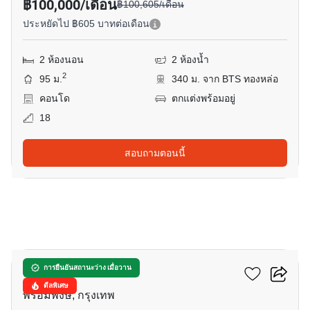
฿100,000/เดือน
฿100,605/เดือน
ประหยัดไป ฿605 บาทต่อเดือน
2 ห้องนอน
2 ห้องน้ำ
2
95 ม.
340 ม. จาก BTS ทองหล่อ
คอนโด
ตกแต่งพร้อมอยู่
18
สอบถามตอนนี้
11
ฟินน์ สุขุมวิท 31
การยืนยันสถานะว่าง เมื่อวาน
ดีลพิเศษ
พร้อมพงษ์, กรุงเทพ