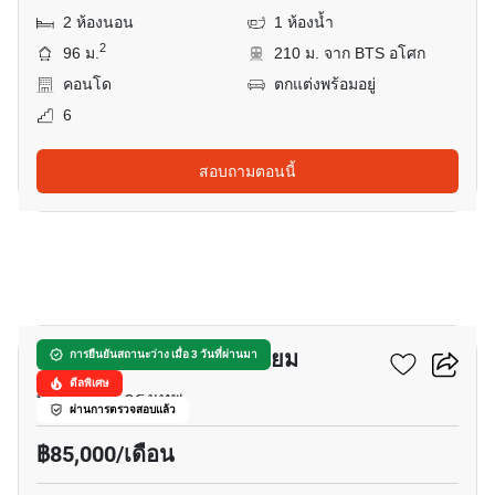
2 ห้องนอน
1 ห้องน้ำ
2
96 ม.
210 ม. จาก BTS อโศก
คอนโด
ตกแต่งพร้อมอยู่
6
สอบถามตอนนี้
5
สุขุมวิท เฮ้าส์ คอนโดมิเนียม
การยืนยันสถานะว่าง เมื่อ 3 วันที่ผ่านมา
ดีลพิเศษ
พร้อมพงษ์, กรุงเทพ
ผ่านการตรวจสอบแล้ว
฿85,000/เดือน