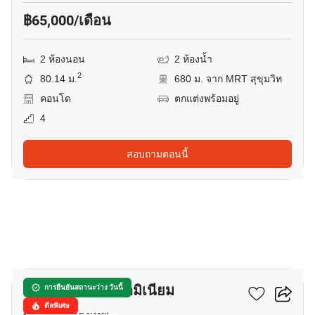
฿65,000/เดือน
2 ห้องนอน
2 ห้องน้ำ
2
80.14 ม.
680 ม. จาก MRT สุขุมวิท
คอนโด
ตกแต่งพร้อมอยู่
4
สอบถามตอนนี้
11
บ้านจันทร์ คอนโดมิเนียม
การยืนยันสถานะว่าง วันนี้
ดีลพิเศษ