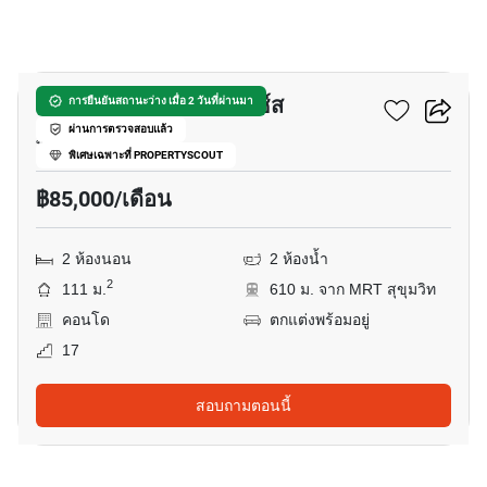
14
รอย์ช ไพรเวท เรสซิเดนซ์ส
การยืนยันสถานะว่าง เมื่อ 2 วันที่ผ่านมา
ผ่านการตรวจสอบแล้ว
พร้อมพงษ์, กรุงเทพ
พิเศษเฉพาะที่ PROPERTYSCOUT
฿85,000/เดือน
2 ห้องนอน
2 ห้องน้ำ
2
111 ม.
610 ม. จาก MRT สุขุมวิท
คอนโด
ตกแต่งพร้อมอยู่
17
สอบถามตอนนี้