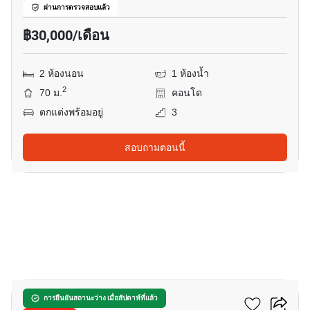
ทองหล่อ, กรุงเทพ
ผ่านการตรวจสอบแล้ว
฿30,000/เดือน
2 ห้องนอน
1 ห้องน้ำ
2
70 ม.
คอนโด
ตกแต่งพร้อมอยู่
3
สอบถามตอนนี้
10
เดอะ โอเลียนเดอร์
การยืนยันสถานะว่าง เมื่อสัปดาห์ที่แล้ว