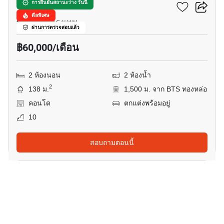
โนเบิล ออร่า
การยืนยันสถานะว่าง วันนี้
ดีลพิเศษ
ทองหล่อ, กรุงเทพ
ผ่านการตรวจสอบแล้ว
฿60,000/เดือน
2 ห้องนอน
2 ห้องน้ำ
2
138 ม.
1,500 ม. จาก BTS ทองหล่อ
คอนโด
ตกแต่งพร้อมอยู่
10
สอบถามตอนนี้
13