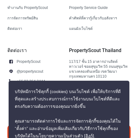
ทำงานกับ PropertyScout
Property Service Guide
การจัดการทรัพย์สิน
คำศัพท์ที่ควรรู้เกี่ยวกับอสังหาฯ
ติดต่อเรา
แผนผังเว็บไซต์
ติดต่อเรา
PropertyScout Thailand
PropertyScout
117/17 ชั้น 15 อาคารปานจิตต์
ทาวเวอร์ ซอยสุขุมวิท 55 ถนนสุขุมวิท
@propertyscout
แขวงคลองตันเหนือ เขตวัฒนา
กรุงเทพมหานคร 10110
+66 92 264 3444
+66 92 264 3444
บริษัทมีการใช้คุกกี้ (cookies) บนเว็บไซต์ เพื่อให้บริการที่ดี
ที่สุดและสร้างประสบการณ์การใช้งานบนเว็บไซต์ที่ดีและ
contact@propertyscout.co.th
ตรงกับความต้องการของคุณมากยิ่งขึ้น
คุณสามารถตัดค่าการใช้และการจัดการคุ้กกี้ของคุณได้ใน
“ตั้งค่า” และอ่านข้อมูลเพิ่มเติมเกี่ยวกับวิธีการใช้คุกกี้ของ
ติดต่อเรา
บริษัทได้ในนโยบายความเป็นส่วนตัว
[ลิงก์]
.