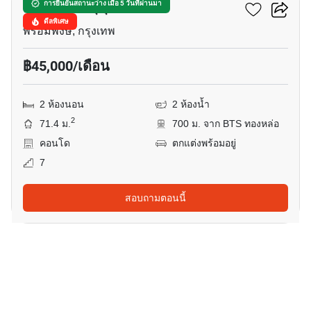
เดอะ เครส สุขุมวิท 49
การยืนยันสถานะว่าง เมื่อ 5 วันที่ผ่านมา
ดีลพิเศษ
พร้อมพงษ์, กรุงเทพ
฿45,000/เดือน
2 ห้องนอน
2 ห้องน้ำ
2
71.4 ม.
700 ม. จาก BTS ทองหล่อ
คอนโด
ตกแต่งพร้อมอยู่
7
สอบถามตอนนี้
12