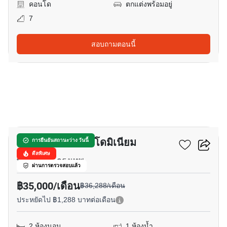
คอนโด
ตกแต่งพร้อมอยู่
7
สอบถามตอนนี้
14
ประสานมิตร คอนโดมิเนียม
การยืนยันสถานะว่าง วันนี้
ดีลพิเศษ
พร้อมพงษ์, กรุงเทพ
ผ่านการตรวจสอบแล้ว
฿35,000/เดือน
฿36,288/เดือน
ประหยัดไป ฿1,288 บาทต่อเดือน
2 ห้องนอน
1 ห้องน้ำ