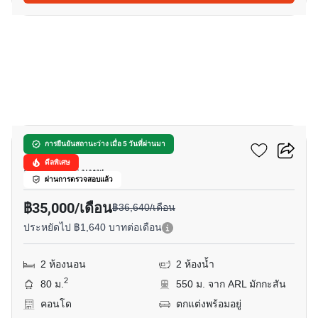
22
เบเวอรี่ ทาวเวอร์
การยืนยันสถานะว่าง เมื่อ 5 วันที่ผ่านมา
ดีลพิเศษ
สุขุมวิท, กรุงเทพ
ผ่านการตรวจสอบแล้ว
฿35,000/เดือน
฿36,640/เดือน
ประหยัดไป ฿1,640 บาทต่อเดือน
2 ห้องนอน
2 ห้องน้ำ
2
80 ม.
550 ม. จาก ARL มักกะสัน
คอนโด
ตกแต่งพร้อมอยู่