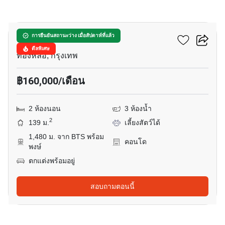
14
นิวาติ ทองหล่อ 23
การยืนยันสถานะว่าง เมื่อสัปดาห์ที่แล้ว
ดีลพิเศษ
ทองหล่อ, กรุงเทพ
฿160,000/เดือน
2 ห้องนอน
3 ห้องน้ำ
2
139 ม.
เลี้ยงสัตว์ได้
1,480 ม. จาก BTS พร้อม
คอนโด
พงษ์
ตกแต่งพร้อมอยู่
สอบถามตอนนี้