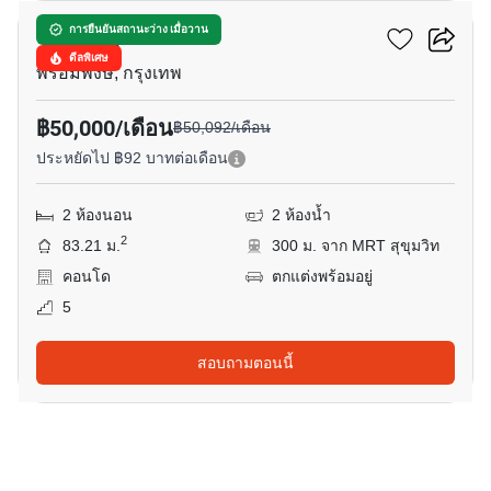
เรนด์ สุขุมวิท 23
การยืนยันสถานะว่าง เมื่อวาน
ดีลพิเศษ
พร้อมพงษ์, กรุงเทพ
฿50,000/เดือน
฿50,092/เดือน
ประหยัดไป ฿92 บาทต่อเดือน
2 ห้องนอน
2 ห้องน้ำ
2
83.21 ม.
300 ม. จาก MRT สุขุมวิท
คอนโด
ตกแต่งพร้อมอยู่
5
สอบถามตอนนี้
9