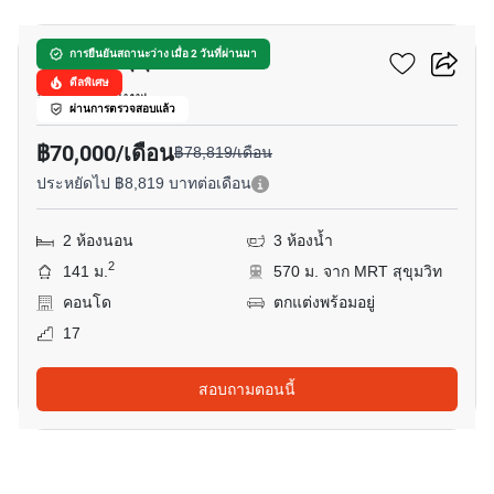
เดอะ รูม สุขุมวิท 21
การยืนยันสถานะว่าง เมื่อ 2 วันที่ผ่านมา
ดีลพิเศษ
อโศก, กรุงเทพ
ผ่านการตรวจสอบแล้ว
฿70,000/เดือน
฿78,819/เดือน
ประหยัดไป ฿8,819 บาทต่อเดือน
2 ห้องนอน
3 ห้องน้ำ
2
141 ม.
570 ม. จาก MRT สุขุมวิท
คอนโด
ตกแต่งพร้อมอยู่
17
สอบถามตอนนี้