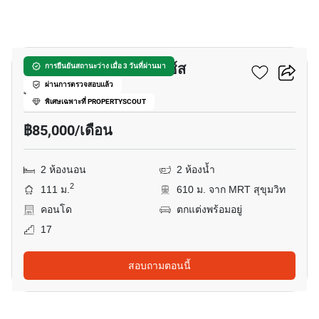
14
รอย์ช ไพรเวท เรสซิเดนซ์ส
การยืนยันสถานะว่าง เมื่อ 3 วันที่ผ่านมา
ผ่านการตรวจสอบแล้ว
พร้อมพงษ์, กรุงเทพ
พิเศษเฉพาะที่ PROPERTYSCOUT
฿85,000/เดือน
2 ห้องนอน
2 ห้องน้ำ
2
111 ม.
610 ม. จาก MRT สุขุมวิท
คอนโด
ตกแต่งพร้อมอยู่
17
สอบถามตอนนี้