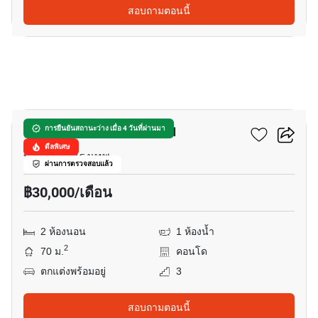
สอบถามตอนนี้
11
บ้านจันทร์ คอนโดมิเนียม
การยืนยันสถานะว่าง เมื่อ 4 วันที่ผ่านมา
ดีลพิเศษ
ทองหล่อ, กรุงเทพ
ผ่านการตรวจสอบแล้ว
฿30,000/เดือน
2 ห้องนอน
1 ห้องน้ำ
2
70 ม.
คอนโด
ตกแต่งพร้อมอยู่
3
สอบถามตอนนี้