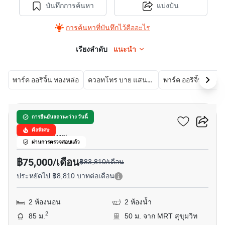
บันทึกการค้นหา
แบ่งปัน
การค้นหาที่บันทึกไว้คืออะไร
เรียงลำดับ
แนะนำ
พาร์ค ออริจิ้น ทองหล่อ
ควอทโทร บาย แสนสิริ
พาร์ค ออริจิ้น พ
12
เซเลส อโศก
การยืนยันสถานะว่าง วันนี้
ดีลพิเศษ
อโศก, กรุงเทพ
ผ่านการตรวจสอบแล้ว
฿75,000/เดือน
฿83,810/เดือน
ประหยัดไป ฿8,810 บาทต่อเดือน
2 ห้องนอน
2 ห้องน้ำ
2
85 ม.
50 ม. จาก MRT สุขุมวิท