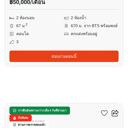
฿50,000/เดือน
2 ห้องนอน
2 ห้องน้ำ
2
67 ม.
670 ม. จาก BTS พร้อมพงษ์
คอนโด
ตกแต่งพร้อมอยู่
3
สอบถามตอนนี้
6
ทองหล่อ 21 เรสซิเดนซ์
การยืนยันสถานะว่าง เมื่อ 4 วันที่ผ่านมา
ดีลพิเศษ
ทองหล่อ, กรุงเทพ
ผ่านการตรวจสอบแล้ว