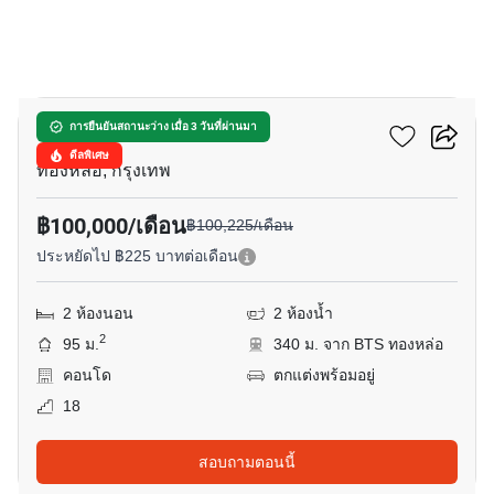
12
เดอะ แบงค็อก ทองหล่อ
การยืนยันสถานะว่าง เมื่อ 3 วันที่ผ่านมา
ดีลพิเศษ
ทองหล่อ, กรุงเทพ
฿100,000/เดือน
฿100,225/เดือน
ประหยัดไป ฿225 บาทต่อเดือน
2 ห้องนอน
2 ห้องน้ำ
2
95 ม.
340 ม. จาก BTS ทองหล่อ
คอนโด
ตกแต่งพร้อมอยู่
18
สอบถามตอนนี้