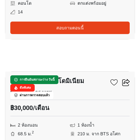
คอนโด
ตกแต่งพร้อมอยู่
14
สอบถามตอนนี้
15
ประสานมิตร คอนโดมิเนียม
การยืนยันสถานะว่าง วันนี้
ดีลพิเศษ
พร้อมพงษ์, กรุงเทพ
ผ่านการตรวจสอบแล้ว
฿30,000/เดือน
2 ห้องนอน
1 ห้องน้ำ
2
68.5 ม.
210 ม. จาก BTS อโศก