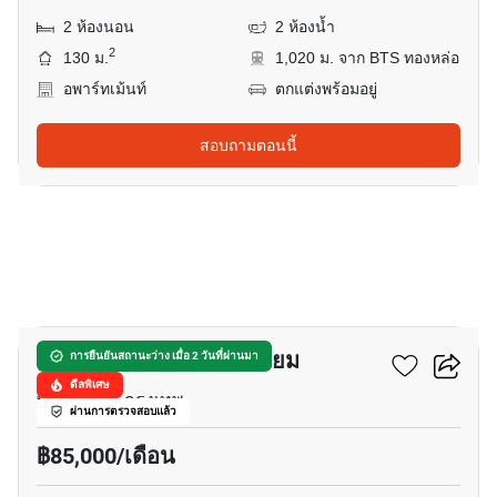
2 ห้องนอน
2 ห้องน้ำ
2
130 ม.
1,020 ม. จาก BTS ทองหล่อ
อพาร์ทเม้นท์
ตกแต่งพร้อมอยู่
สอบถามตอนนี้
5
สุขุมวิท เฮ้าส์ คอนโดมิเนียม
การยืนยันสถานะว่าง เมื่อ 2 วันที่ผ่านมา
ดีลพิเศษ
พร้อมพงษ์, กรุงเทพ
ผ่านการตรวจสอบแล้ว
฿85,000/เดือน