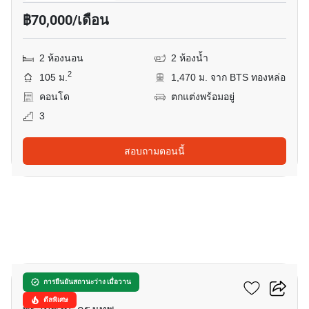
฿70,000/เดือน
2 ห้องนอน
2 ห้องน้ำ
2
105 ม.
1,470 ม. จาก BTS ทองหล่อ
คอนโด
ตกแต่งพร้อมอยู่
3
สอบถามตอนนี้
10
เดอะ ลุมพินี 24
การยืนยันสถานะว่าง เมื่อวาน
ดีลพิเศษ