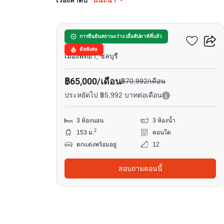
เรียงลำดับ
แนะนำ
15
วินด์แฮม จอมเทียน พัทยา
การยืนยันสถานะว่าง เมื่อสัปดาห์ที่แล้ว
ดีลพิเศษ
เมืองพัทยา, ชลบุรี
฿65,000/เดือน
฿70,992/เดือน
ประหยัดไป ฿5,992 บาทต่อเดือน
3 ห้องนอน
3 ห้องน้ำ
2
153 ม.
คอนโด
ตกแต่งพร้อมอยู่
12
สอบถามตอนนี้