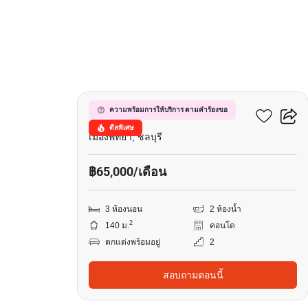
9
วินด์แฮม จอมเทียน พัทยา
ความพร้อมการให้บริการ ตามคำร้องขอ
ดีลพิเศษ
เมืองพัทยา, ชลบุรี
฿65,000/เดือน
3 ห้องนอน
2 ห้องน้ำ
2
140 ม.
คอนโด
ตกแต่งพร้อมอยู่
2
สอบถามตอนนี้