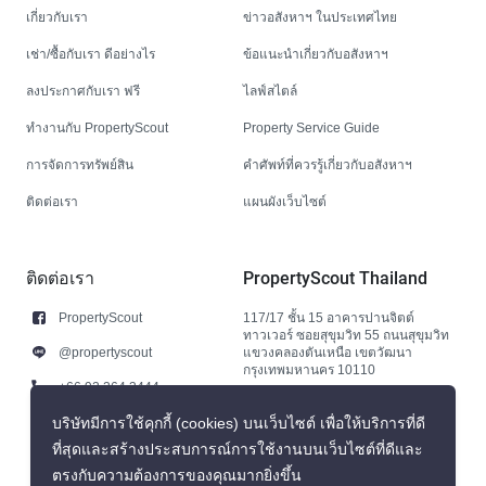
เกี่ยวกับเรา
ข่าวอสังหาฯ ในประเทศไทย
เช่า/ซื้อกับเรา ดีอย่างไร
ข้อแนะนำเกี่ยวกับอสังหาฯ
ลงประกาศกับเรา ฟรี
ไลฟ์สไตล์
ทำงานกับ PropertyScout
Property Service Guide
การจัดการทรัพย์สิน
คำศัพท์ที่ควรรู้เกี่ยวกับอสังหาฯ
ติดต่อเรา
แผนผังเว็บไซต์
ติดต่อเรา
PropertyScout Thailand
PropertyScout
117/17 ชั้น 15 อาคารปานจิตต์
ทาวเวอร์ ซอยสุขุมวิท 55 ถนนสุขุมวิท
@propertyscout
แขวงคลองตันเหนือ เขตวัฒนา
กรุงเทพมหานคร 10110
+66 92 264 3444
+66 92 264 3444
บริษัทมีการใช้คุกกี้ (cookies) บนเว็บไซต์ เพื่อให้บริการที่ดี
ที่สุดและสร้างประสบการณ์การใช้งานบนเว็บไซต์ที่ดีและ
contact@propertyscout.co.th
ตรงกับความต้องการของคุณมากยิ่งขึ้น