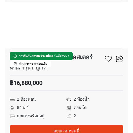
13
ลากูน่า เลค เรสซิเดนซ์ แอสเตอร์
การยืนยันสถานะว่าง เมื่อ 3 วันที่ผ่านมา
ผ่านการตรวจสอบแล้ว
หาดลากูน่า, ภูเก็ต
฿16,880,000
2 ห้องนอน
2 ห้องน้ำ
2
84 ม.
คอนโด
ตกแต่งพร้อมอยู่
2
สอบถามตอนนี้