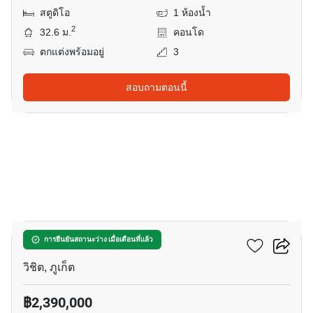
สตูดิโอ
1 ห้องน้ำ
2
32.6 ม.
คอนโด
ตกแต่งพร้อมอยู่
3
สอบถามตอนนี้
7
เดอะวิว สวนหลวง
การยืนยันสถานะว่าง เมื่อเดือนที่แล้ว
วิชิต, ภูเก็ต
฿2,390,000