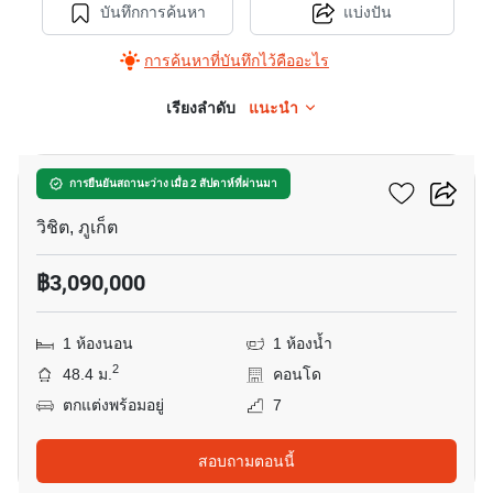
บันทึกการค้นหา
แบ่งปัน
การค้นหาที่บันทึกไว้คืออะไร
เรียงลำดับ
แนะนำ
18
เดอะวิว สวนหลวง
การยืนยันสถานะว่าง เมื่อ 2 สัปดาห์ที่ผ่านมา
วิชิต, ภูเก็ต
฿3,090,000
1 ห้องนอน
1 ห้องน้ำ
2
48.4 ม.
คอนโด
ตกแต่งพร้อมอยู่
7
สอบถามตอนนี้