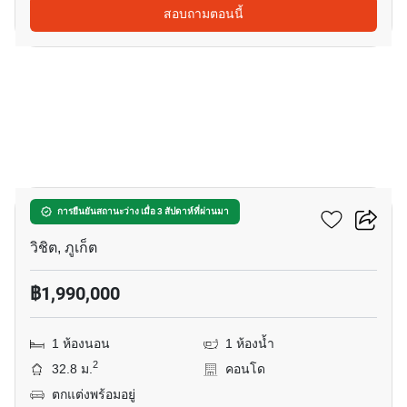
สอบถามตอนนี้
9
เดอะวิว สวนหลวง
การยืนยันสถานะว่าง เมื่อ 3 สัปดาห์ที่ผ่านมา
วิชิต, ภูเก็ต
฿1,990,000
1 ห้องนอน
1 ห้องน้ำ
2
32.8 ม.
คอนโด
ตกแต่งพร้อมอยู่