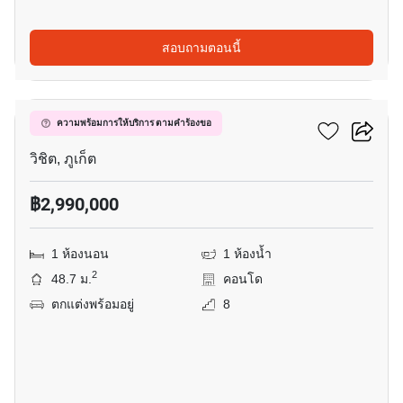
สอบถามตอนนี้
29
เดอะวิว สวนหลวง
ความพร้อมการให้บริการ ตามคำร้องขอ
วิชิต, ภูเก็ต
฿2,990,000
1 ห้องนอน
1 ห้องน้ำ
2
48.7 ม.
คอนโด
ตกแต่งพร้อมอยู่
8