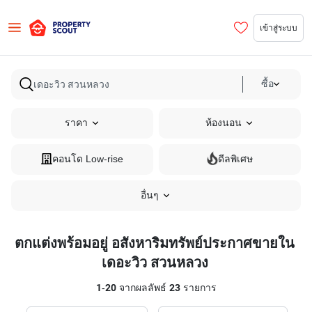
เข้าสู่ระบบ
ซื้อ
ราคา
ห้องนอน
คอนโด Low-rise
ดีลพิเศษ
อื่นๆ
ตกแต่งพร้อมอยู่ อสังหาริมทรัพย์ประกาศขายใน
เดอะวิว สวนหลวง
1
-
20
จากผลลัพธ์
23
รายการ