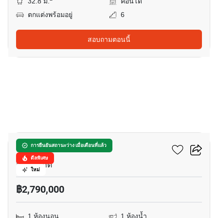
32.8 ม.
คอนโด
ตกแต่งพร้อมอยู่
6
สอบถามตอนนี้
10
เดอะวิว สวนหลวง
การยืนยันสถานะว่าง เมื่อเดือนที่แล้ว
ดีลพิเศษ
วิชิต, ภูเก็ต
ใหม่
฿2,790,000
1 ห้องนอน
1 ห้องน้ำ