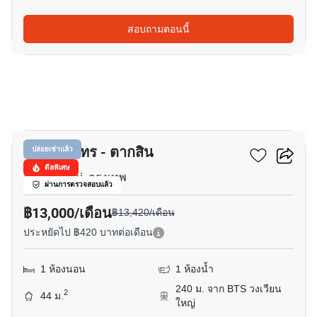
สอบถามตอนนี้
2
ซิทรีน สาทร - ตากสิน
ปล่อยเช่าแล้ว
ดีลพิเศษ
วงเวียนใหญ่, กรุงเทพ
ผ่านการตรวจสอบแล้ว
฿13,000/เดือน
฿13,420/เดือน
ประหยัดไป ฿420 บาทต่อเดือน
1 ห้องนอน
1 ห้องน้ำ
240 ม. จาก BTS วงเวียน
2
44 ม.
ใหญ่