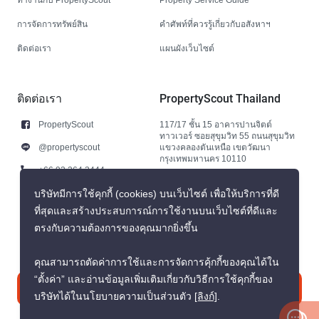
การจัดการทรัพย์สิน
คำศัพท์ที่ควรรู้เกี่ยวกับอสังหาฯ
ติดต่อเรา
แผนผังเว็บไซต์
ติดต่อเรา
PropertyScout Thailand
PropertyScout
117/17 ชั้น 15 อาคารปานจิตต์
ทาวเวอร์ ซอยสุขุมวิท 55 ถนนสุขุมวิท
@propertyscout
แขวงคลองตันเหนือ เขตวัฒนา
กรุงเทพมหานคร 10110
+66 92 264 3444
+66 92 264 3444
บริษัทมีการใช้คุกกี้ (cookies) บนเว็บไซต์ เพื่อให้บริการที่ดี
ที่สุดและสร้างประสบการณ์การใช้งานบนเว็บไซต์ที่ดีและ
contact@propertyscout.co.th
ตรงกับความต้องการของคุณมากยิ่งขึ้น
คุณสามารถตัดค่าการใช้และการจัดการคุ้กกี้ของคุณได้ใน
“ตั้งค่า” และอ่านข้อมูลเพิ่มเติมเกี่ยวกับวิธีการใช้คุกกี้ของ
ติดต่อเรา
บริษัทได้ในนโยบายความเป็นส่วนตัว
[ลิงก์]
.