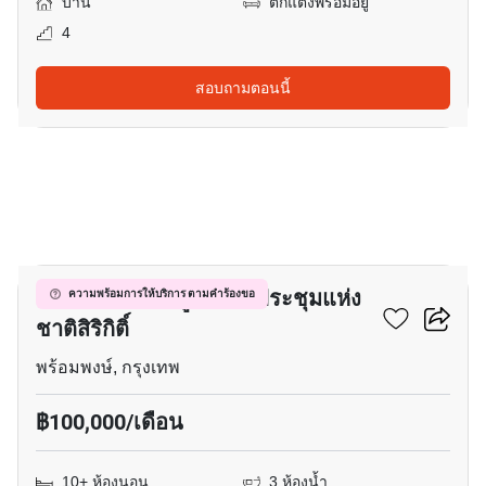
บ้าน
ตกแต่งพร้อมอยู่
4
สอบถามตอนนี้
8
บ้าน ใกล้ MRT ศูนย์การประชุมแห่ง
ความพร้อมการให้บริการ ตามคำร้องขอ
ชาติสิริกิติ์
พร้อมพงษ์, กรุงเทพ
฿100,000/เดือน
10+ ห้องนอน
3 ห้องน้ำ