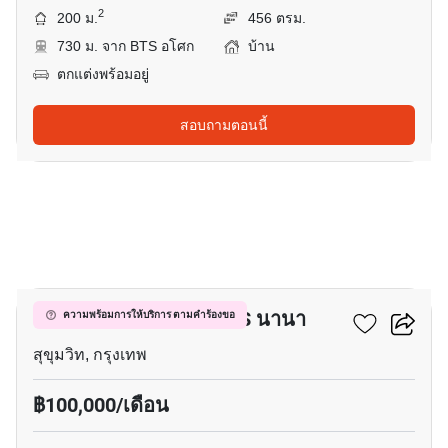
2
200 ม.
456 ตรม.
730 ม. จาก BTS อโศก
บ้าน
ตกแต่งพร้อมอยู่
สอบถามตอนนี้
30
บ้าน 4-ห้องนอน ใกล้ BTS นานา
ความพร้อมการให้บริการ ตามคำร้องขอ
สุขุมวิท, กรุงเทพ
฿100,000/เดือน