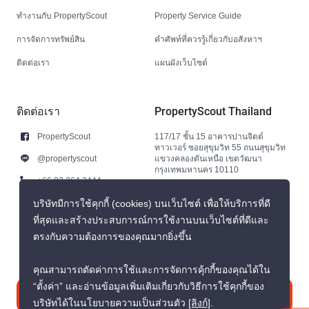
ทำงานกับ PropertyScout
Property Service Guide
การจัดการทรัพย์สิน
คำศัพท์ที่ควรรู้เกี่ยวกับอสังหาฯ
ติดต่อเรา
แผนผังเว็บไซต์
ติดต่อเรา
PropertyScout Thailand
PropertyScout
117/17 ชั้น 15 อาคารปานจิตต์
ทาวเวอร์ ซอยสุขุมวิท 55 ถนนสุขุมวิท
@propertyscout
แขวงคลองตันเหนือ เขตวัฒนา
กรุงเทพมหานคร 10110
+66 92 264 3444
+66 92 264 3444
บริษัทมีการใช้คุกกี้ (cookies) บนเว็บไซต์ เพื่อให้บริการที่ดี
ที่สุดและสร้างประสบการณ์การใช้งานบนเว็บไซต์ที่ดีและ
contact@propertyscout.co.th
ตรงกับความต้องการของคุณมากยิ่งขึ้น
คุณสามารถตัดค่าการใช้และการจัดการคุ้กกี้ของคุณได้ใน
“ตั้งค่า” และอ่านข้อมูลเพิ่มเติมเกี่ยวกับวิธีการใช้คุกกี้ของ
ติดต่อเรา
บริษัทได้ในนโยบายความเป็นส่วนตัว
[ลิงก์]
.