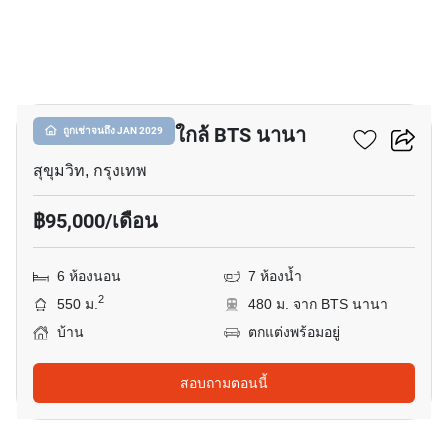
13
บ้าน 6-ห้องนอน ใกล้ BTS นานา
ถูกเช่าจนถึง JAN 2029
สุขุมวิท, กรุงเทพ
฿95,000/เดือน
6 ห้องนอน
7 ห้องน้ำ
2
550 ม.
480 ม. จาก BTS นานา
บ้าน
ตกแต่งพร้อมอยู่
สอบถามตอนนี้