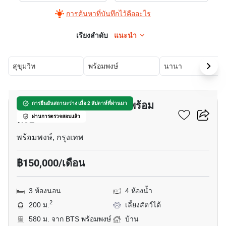
การค้นหาที่บันทึกไว้คืออะไร
เรียงลำดับ
แนะนำ
สุขุมวิท
พร้อมพงษ์
นานา
11
บ้าน 3-ห้องนอน ใกล้ BTS พร้อม
การยืนยันสถานะว่าง เมื่อ 2 สัปดาห์ที่ผ่านมา
พงษ์
ผ่านการตรวจสอบแล้ว
พร้อมพงษ์, กรุงเทพ
฿150,000/เดือน
3 ห้องนอน
4 ห้องน้ำ
2
200 ม.
เลี้ยงสัตว์ได้
580 ม. จาก BTS พร้อมพงษ์
บ้าน