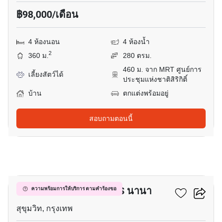
฿98,000/เดือน
4 ห้องนอน
4 ห้องน้ำ
2
360 ม.
280 ตรม.
460 ม. จาก MRT ศูนย์การ
เลี้ยงสัตว์ได้
ประชุมแห่งชาติสิริกิติ์
บ้าน
ตกแต่งพร้อมอยู่
สอบถามตอนนี้
3
บ้าน 3-ห้องนอน ใกล้ BTS นานา
ความพร้อมการให้บริการ ตามคำร้องขอ
สุขุมวิท, กรุงเทพ