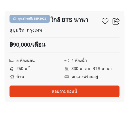
33
บ้าน 5-ห้องนอน ใกล้ BTS นานา
ถูกเช่าจนถึง SEP 2026
สุขุมวิท, กรุงเทพ
฿90,000/เดือน
5 ห้องนอน
4 ห้องน้ำ
2
250 ม.
330 ม. จาก BTS นานา
บ้าน
ตกแต่งพร้อมอยู่
สอบถามตอนนี้