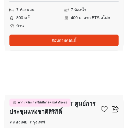
7 ห้องนอน
7 ห้องน้ำ
2
800 ม.
400 ม. จาก BTS อโศก
บ้าน
สอบถามตอนนี้
4
บ้าน 4-ห้องนอน ใกล้ MRT ศูนย์การ
ความพร้อมการให้บริการ ตามคำร้องขอ
ประชุมแห่งชาติสิริกิติ์
คลองเตย, กรุงเทพ