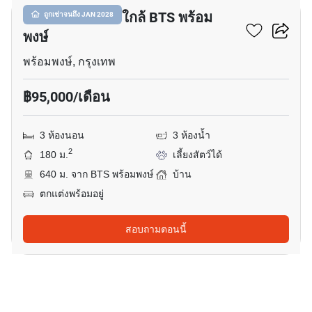
บ้าน 3-ห้องนอน ใกล้ BTS พร้อม
ถูกเช่าจนถึง JAN 2028
พงษ์
พร้อมพงษ์, กรุงเทพ
฿95,000/เดือน
3 ห้องนอน
3 ห้องน้ำ
2
180 ม.
เลี้ยงสัตว์ได้
640 ม. จาก BTS พร้อมพงษ์
บ้าน
ตกแต่งพร้อมอยู่
สอบถามตอนนี้
8