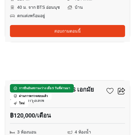
40 ม. จาก BTS อ่อนนุช
บ้าน
ตกแต่งพร้อมอยู่
สอบถามตอนนี้
17
บ้าน 3-ห้องนอน ใกล้ BTS เอกมัย
การยืนยันสถานะว่าง เมื่อ 5 วันที่ผ่านมา
ผ่านการตรวจสอบแล้ว
สุขุมวิท, กรุงเทพ
ใหม่
฿120,000/เดือน
3 ห้องนอน
4 ห้องน้ำ