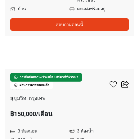
พระโขนง
บ้าน
ตกแต่งพร้อมอยู่
สอบถามตอนนี้
20
บ้าน 3-ห้องนอน ใกล้ ARL
การยืนยันสถานะว่าง เมื่อ 3 สัปดาห์ที่ผ่านมา
รามคำแหง
ผ่านการตรวจสอบแล้ว
สุขุมวิท, กรุงเทพ
฿150,000/เดือน
3 ห้องนอน
3 ห้องน้ำ
2