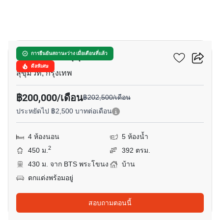
13
บ้านแสนสิริ สุขุมวิท 67
การยืนยันสถานะว่าง เมื่อเดือนที่แล้ว
ดีลพิเศษ
สุขุมวิท, กรุงเทพ
฿200,000/เดือน
฿202,500/เดือน
ประหยัดไป ฿2,500 บาทต่อเดือน
4 ห้องนอน
5 ห้องน้ำ
2
450 ม.
392 ตรม.
430 ม. จาก BTS พระโขนง
บ้าน
ตกแต่งพร้อมอยู่
สอบถามตอนนี้