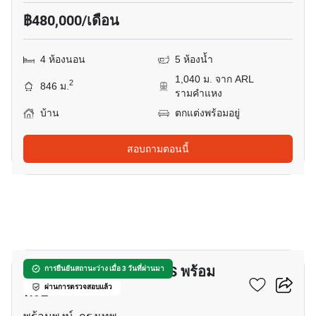
฿480,000/เดือน
4 ห้องนอน
5 ห้องน้ำ
1,040 ม. จาก ARL
2
846 ม.
รามคำแหง
บ้าน
ตกแต่งพร้อมอยู่
สอบถามตอนนี้
28
บ้าน 4-ห้องนอน ใกล้ BTS พร้อม
การยืนยันสถานะว่าง เมื่อ 3 วันที่ผ่านมา
พงษ์
ผ่านการตรวจสอบแล้ว