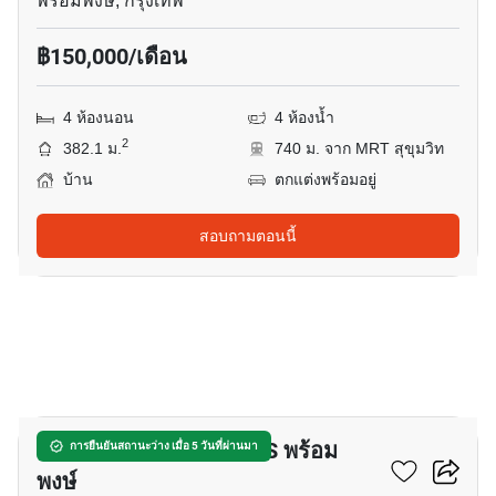
พร้อมพงษ์, กรุงเทพ
฿150,000/เดือน
4 ห้องนอน
4 ห้องน้ำ
2
382.1 ม.
740 ม. จาก MRT สุขุมวิท
บ้าน
ตกแต่งพร้อมอยู่
สอบถามตอนนี้
10
บ้าน 5-ห้องนอน ใกล้ BTS พร้อม
การยืนยันสถานะว่าง เมื่อ 5 วันที่ผ่านมา
พงษ์