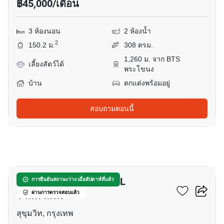
฿45,000/เดือน
3 ห้องนอน
2 ห้องน้ำ
2
150.2 ม.
308 ตรม.
1,260 ม. จาก BTS
เลี้ยงสัตว์ได้
พระโขนง
บ้าน
ตกแต่งพร้อมอยู่
สอบถามตอนนี้
26
บ้าน 4-ห้องนอน ใกล้ ARL
การยืนยันสถานะว่าง เมื่อสัปดาห์ที่แล้ว
รามคำแหง
ผ่านการตรวจสอบแล้ว
สุขุมวิท, กรุงเทพ