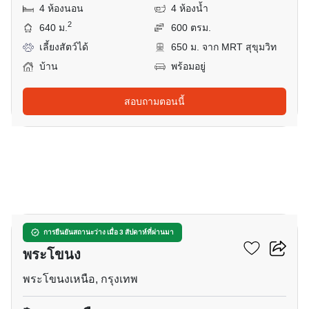
4 ห้องนอน
4 ห้องน้ำ
2
640 ม.
600 ตรม.
เลี้ยงสัตว์ได้
650 ม. จาก MRT สุขุมวิท
บ้าน
พร้อมอยู่
สอบถามตอนนี้
20
บ้าน 3-ห้องนอน ใกล้ BTS
การยืนยันสถานะว่าง เมื่อ 3 สัปดาห์ที่ผ่านมา
พระโขนง
พระโขนงเหนือ, กรุงเทพ