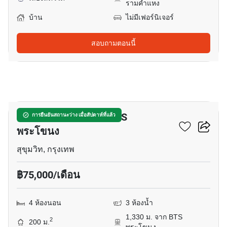
รามคำแหง
บ้าน
ไม่มีเฟอร์นิเจอร์
สอบถามตอนนี้
13
บ้าน 4-ห้องนอน ใกล้ BTS
การยืนยันสถานะว่าง เมื่อสัปดาห์ที่แล้ว
พระโขนง
สุขุมวิท, กรุงเทพ
฿75,000/เดือน
4 ห้องนอน
3 ห้องน้ำ
1,330 ม. จาก BTS
2
200 ม.