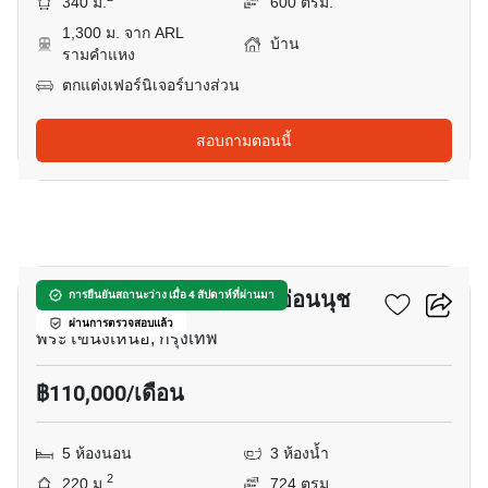
340 ม.
600 ตรม.
1,300 ม. จาก ARL
บ้าน
รามคำแหง
ตกแต่งเฟอร์นิเจอร์บางส่วน
สอบถามตอนนี้
18
บ้าน 5-ห้องนอน ใกล้ BTS อ่อนนุช
การยืนยันสถานะว่าง เมื่อ 4 สัปดาห์ที่ผ่านมา
ผ่านการตรวจสอบแล้ว
พระโขนงเหนือ, กรุงเทพ
฿110,000/เดือน
5 ห้องนอน
3 ห้องน้ำ
2
220 ม.
724 ตรม.