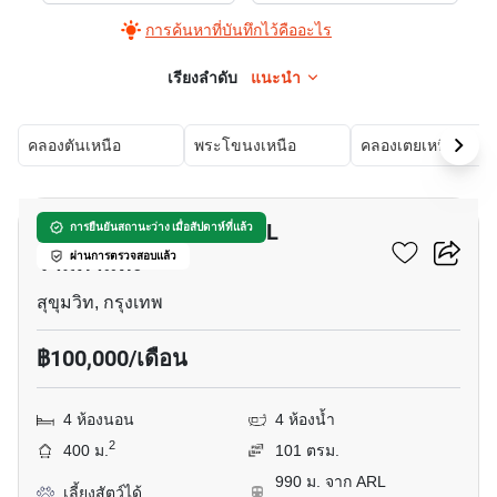
การค้นหาที่บันทึกไว้คืออะไร
เรียงลำดับ
แนะนำ
คลองตันเหนือ
พระโขนงเหนือ
คลองเตยเหนือ
12
บ้าน 4-ห้องนอน ใกล้ ARL
การยืนยันสถานะว่าง เมื่อสัปดาห์ที่แล้ว
รามคำแหง
ผ่านการตรวจสอบแล้ว
สุขุมวิท, กรุงเทพ
฿100,000/เดือน
4 ห้องนอน
4 ห้องน้ำ
2
400 ม.
101 ตรม.
990 ม. จาก ARL
เลี้ยงสัตว์ได้