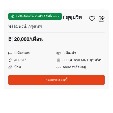
20
บ้าน 5-ห้องนอน ใกล้ MRT สุขุมวิท
การยืนยันสถานะว่าง เมื่อ 3 วันที่ผ่านมา
พร้อมพงษ์, กรุงเทพ
฿120,000/เดือน
5 ห้องนอน
5 ห้องน้ำ
2
400 ม.
600 ม. จาก MRT สุขุมวิท
บ้าน
ตกแต่งพร้อมอยู่
สอบถามตอนนี้