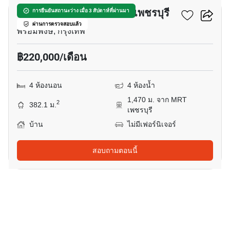
บ้าน 4-ห้องนอน ใกล้ MRT เพชรบุรี
การยืนยันสถานะว่าง เมื่อ 3 สัปดาห์ที่ผ่านมา
ผ่านการตรวจสอบแล้ว
พร้อมพงษ์, กรุงเทพ
฿220,000/เดือน
4 ห้องนอน
4 ห้องน้ำ
1,470 ม. จาก MRT
2
382.1 ม.
เพชรบุรี
บ้าน
ไม่มีเฟอร์นิเจอร์
สอบถามตอนนี้
12