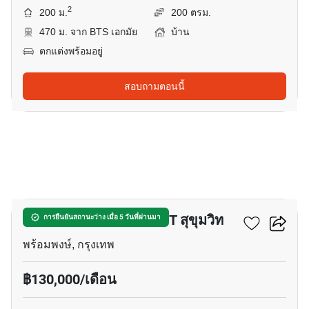
2
200 ม.
200 ตรม.
470 ม. จาก BTS เอกมัย
บ้าน
ตกแต่งพร้อมอยู่
สอบถามตอนนี้
11
บ้าน 4-ห้องนอน ใกล้ MRT สุขุมวิท
การยืนยันสถานะว่าง เมื่อ 5 วันที่ผ่านมา
พร้อมพงษ์, กรุงเทพ
฿130,000/เดือน